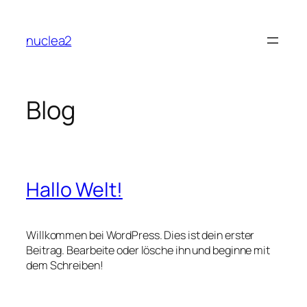
Zum
Inhalt
nuclea2
springen
Blog
Hallo Welt!
Willkommen bei WordPress. Dies ist dein erster
Beitrag. Bearbeite oder lösche ihn und beginne mit
dem Schreiben!