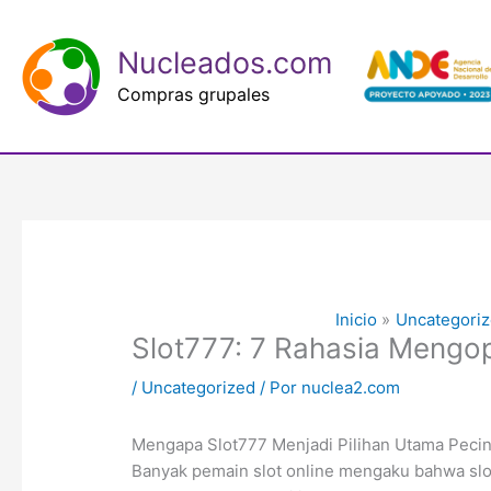
Ir
al
Nucleados.com
contenido
Compras grupales
Inicio
Uncategori
Slot777: 7 Rahasia Mengop
/
Uncategorized
/ Por
nuclea2.com
Mengapa Slot777 Menjadi Pilihan Utama Pecin
Banyak pemain slot online mengaku bahwa slo