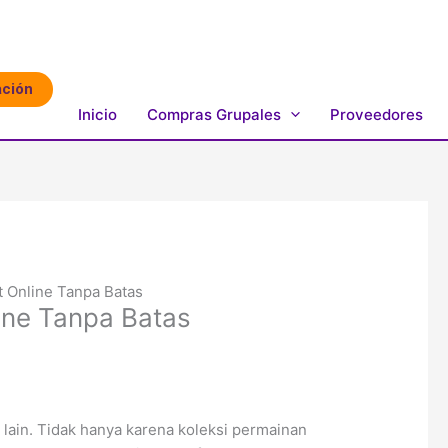
ación
Inicio
Compras Grupales
Proveedores
 Online Tanpa Batas
ine Tanpa Batas
ain. Tidak hanya karena koleksi permainan