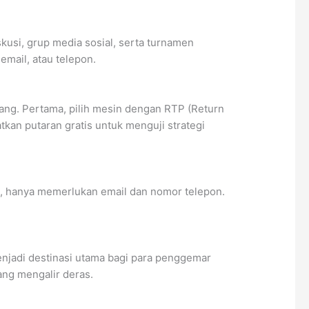
kusi, grup media sosial, serta turnamen
email, atau telepon.
ang. Pertama, pilih mesin dengan RTP (Return
atkan putaran gratis untuk menguji strategi
at, hanya memerlukan email dan nomor telepon.
njadi destinasi utama bagi para penggemar
ang mengalir deras.