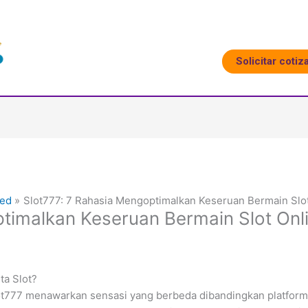
Solicitar cotiz
zed
Slot777: 7 Rahasia Mengoptimalkan Keseruan Bermain Slot
timalkan Keseruan Bermain Slot Onl
ta Slot?
t777 menawarkan sensasi yang berbeda dibandingkan platform l