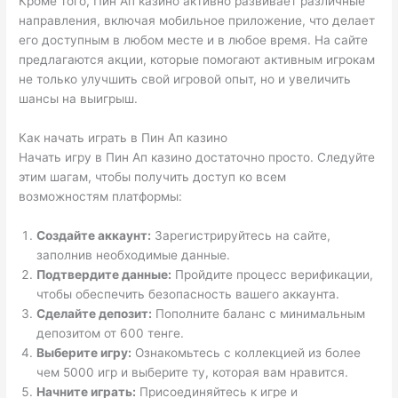
Кроме того, Пин Ап казино активно развивает различные
направления, включая мобильное приложение, что делает
его доступным в любом месте и в любое время. На сайте
предлагаются акции, которые помогают активным игрокам
не только улучшить свой игровой опыт, но и увеличить
шансы на выигрыш.
Как начать играть в Пин Ап казино
Начать игру в Пин Ап казино достаточно просто. Следуйте
этим шагам, чтобы получить доступ ко всем
возможностям платформы:
Создайте аккаунт:
Зарегистрируйтесь на сайте,
заполнив необходимые данные.
Подтвердите данные:
Пройдите процесс верификации,
чтобы обеспечить безопасность вашего аккаунта.
Сделайте депозит:
Пополните баланс с минимальным
депозитом от 600 тенге.
Выберите игру:
Ознакомьтесь с коллекцией из более
чем 5000 игр и выберите ту, которая вам нравится.
Начните играть:
Присоединяйтесь к игре и