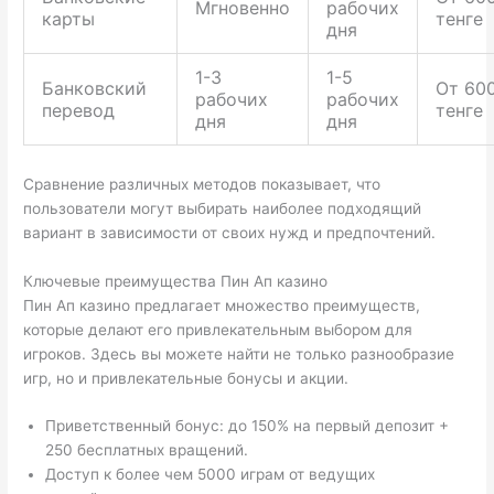
Мгновенно
рабочих
карты
тенге
дня
1-3
1-5
Банковский
От 60
рабочих
рабочих
перевод
тенге
дня
дня
Сравнение различных методов показывает, что
пользователи могут выбирать наиболее подходящий
вариант в зависимости от своих нужд и предпочтений.
Ключевые преимущества Пин Ап казино
Пин Ап казино предлагает множество преимуществ,
которые делают его привлекательным выбором для
игроков. Здесь вы можете найти не только разнообразие
игр, но и привлекательные бонусы и акции.
Приветственный бонус: до 150% на первый депозит +
250 бесплатных вращений.
Доступ к более чем 5000 играм от ведущих