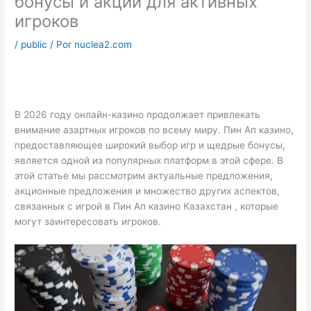
бонусы и акции для активных
игроков
/
public
/ Por
nuclea2.com
В 2026 году онлайн-казино продолжает привлекать
внимание азартных игроков по всему миру. Пин Ап казино,
предоставляющее широкий выбор игр и щедрые бонусы,
является одной из популярных платформ в этой сфере. В
этой статье мы рассмотрим актуальные предложения,
акционные предложения и множество других аспектов,
связанных с игрой в Пин Ап казино Казахстан , которые
могут заинтересовать игроков.