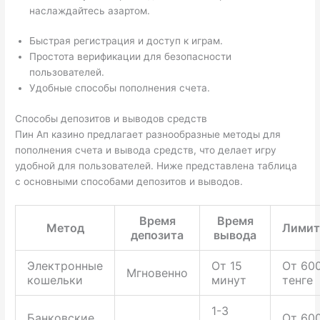
наслаждайтесь азартом.
Быстрая регистрация и доступ к играм.
Простота верификации для безопасности
пользователей.
Удобные способы пополнения счета.
Способы депозитов и выводов средств
Пин Ап казино предлагает разнообразные методы для
пополнения счета и вывода средств, что делает игру
удобной для пользователей. Ниже представлена таблица
с основными способами депозитов и выводов.
Время
Время
Метод
Лими
депозита
вывода
Электронные
От 15
От 60
Мгновенно
кошельки
минут
тенге
1-3
Банковские
От 60