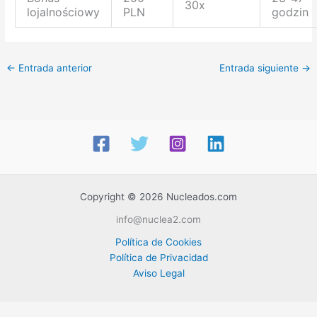
30x
lojalnościowy
PLN
godzin
←
Entrada anterior
Entrada siguiente
→
Copyright © 2026 Nucleados.com
info@nuclea2.com
Política de Cookies
Política de Privacidad
Aviso Legal