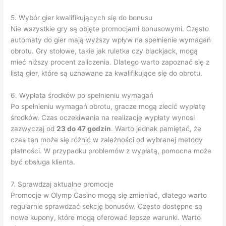
5. Wybór gier kwalifikujących się do bonusu
Nie wszystkie gry są objęte promocjami bonusowymi. Często
automaty do gier mają wyższy wpływ na spełnienie wymagań
obrotu. Gry stołowe, takie jak ruletka czy blackjack, mogą
mieć niższy procent zaliczenia. Dlatego warto zapoznać się z
listą gier, które są uznawane za kwalifikujące się do obrotu.
6. Wypłata środków po spełnieniu wymagań
Po spełnieniu wymagań obrotu, gracze mogą zlecić wypłatę
środków. Czas oczekiwania na realizację wypłaty wynosi
zazwyczaj od
23 do 47 godzin
. Warto jednak pamiętać, że
czas ten może się różnić w zależności od wybranej metody
płatności. W przypadku problemów z wypłatą, pomocna może
być obsługa klienta.
7. Sprawdzaj aktualne promocje
Promocje w Olymp Casino mogą się zmieniać, dlatego warto
regularnie sprawdzać sekcję bonusów. Często dostępne są
nowe kupony, które mogą oferować lepsze warunki. Warto