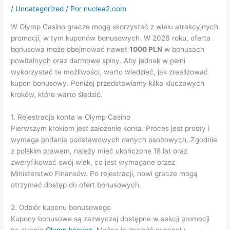
/
Uncategorized
/ Por
nuclea2.com
W Olymp Casino gracze mogą skorzystać z wielu atrakcyjnych
promocji, w tym kuponów bonusowych. W 2026 roku, oferta
bonusowa może obejmować nawet
1000 PLN
w bonusach
powitalnych oraz darmowe spiny. Aby jednak w pełni
wykorzystać te możliwości, warto wiedzieć, jak zrealizować
kupon bonusowy. Poniżej przedstawiamy kilka kluczowych
kroków, które warto śledzić.
1. Rejestracja konta w Olymp Casino
Pierwszym krokiem jest założenie konta. Proces jest prosty i
wymaga podania podstawowych danych osobowych. Zgodnie
z polskim prawem, należy mieć ukończone 18 lat oraz
zweryfikować swój wiek, co jest wymagane przez
Ministerstwo Finansów. Po rejestracji, nowi gracze mogą
otrzymać dostęp do ofert bonusowych.
2. Odbiór kuponu bonusowego
Kupony bonusowe są zazwyczaj dostępne w sekcji promocji
na stronie
Olymp kasyno
. Można je znaleźć w panelu