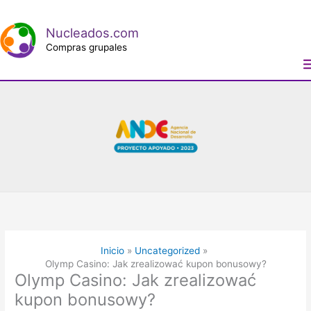
Ir
al
Nucleados.com
contenido
Compras grupales
Inicio
Uncategorized
Olymp Casino: Jak zrealizować kupon bonusowy?
Olymp Casino: Jak zrealizować
kupon bonusowy?