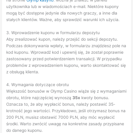
użytkownika lub w wiadomościach e-mail. Niektóre kupony
mogą być dostępne jedynie dla nowych graczy, a inne dla
stałych klientów. Ważne, aby sprawdzić warunki ich użycia.
3. Wprowadzenie kuponu w formularzu depozytu
Aby zrealizować kupon, należy przejść do sekcji depozytu.
Podczas dokonywania wpłaty, w formularzu znajdziesz pole na
kod kuponu. Wprowadź kod i upewnij się, że został poprawnie
zastosowany przed potwierdzeniem transakcji. W przypadku
problemów z wprowadzeniem kuponu, warto skontaktować się
z obsługą klienta.
4. Wymagania dotyczące obrotu
Większość bonusów w Olymp Casino wiąże się z wymaganiami
obrotu, które najczęściej wynoszą
35x
kwoty bonusu.
Oznacza to, że aby wypłacić bonus, należy postawić 35-
krotność jego wartości. Przykładowo, jeśli otrzymasz bonus na
200 PLN, musisz obstawić 7000 PLN, aby móc wypłacić
środki. Warto zwrócić uwagę na konkretne zasady przypisane
do danego kuponu.