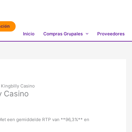
ación
Inicio
Compras Grupales
Proveedores
Kingbilly Casino
y Casino
e. Met een gemiddelde RTP van **96,3%** en