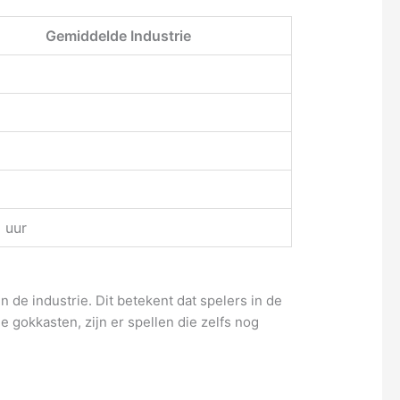
Gemiddelde Industrie
 uur
de industrie. Dit betekent dat spelers in de
 gokkasten, zijn er spellen die zelfs nog