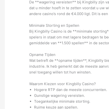
De **wagering vereisten** bij Kingbilly zijn v
dat u minder hoeft in te zetten voordat u uw 
andere casino’s rond de €4.000 ligt. Dit is ee
Minimale Storting en Spellen
Bij Kingbilly Casino is de **minimale storting*
spelers in staat om met lagere bedragen te be
gemiddelde van **1.500 spellen** in de sector
Opname Tijden
Wat betreft de **opname tijden**, Kingbilly b
industrie. Ik heb gemerkt dat de meeste aanvra
snel toegang willen tot hun winsten.
Waarom Kiezen voor Kingbilly Casino?
Hogere RTP dan de meeste concurrenten.
Gunstige wagering vereisten.
Toegankelijke minimale storting.
Ruime keuze aan spellen.