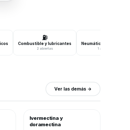
⛽
🛞
icos
Combustible y lubricantes
Neumáticos y baterías
2 abiertas
1 abierta
Ver las demás →
0
de 400 frascos
0%
−25%
Ivermectina y
Sanidad animal
−30%
doramectina