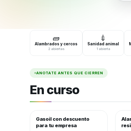
🧱
💉
Alambrados y cercos
Sanidad animal
2 abiertas
1 abierta
ANOTATE ANTES QUE CIERREN
En curso
Gasoil con descuento
Combustible y lubricantes
Ala
Alam
para tu empresa
res