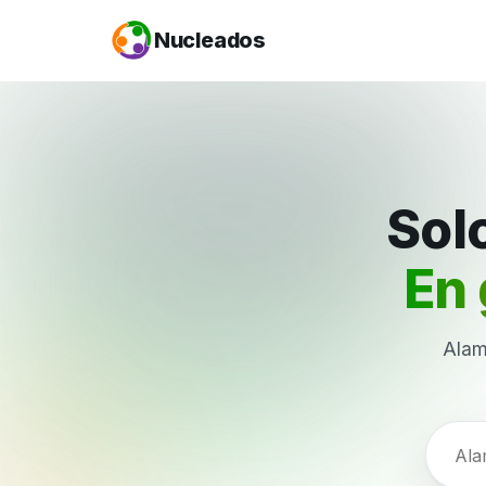
Nucleados
Solo
En 
Alam