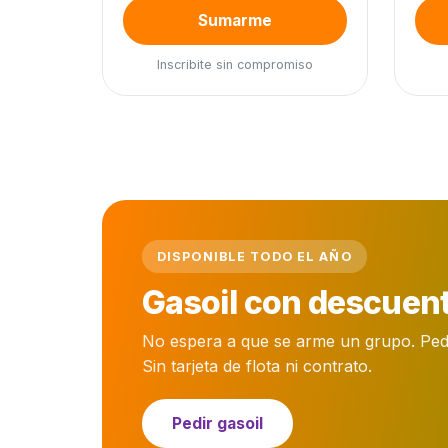
Sumarme
Inscribite sin compromiso
DISPONIBLE TODO EL AÑO
Gasoil con descuent
No espera a que se arme un grupo. Pedís 
Sin tarjeta de flota ni contrato.
Pedir gasoil