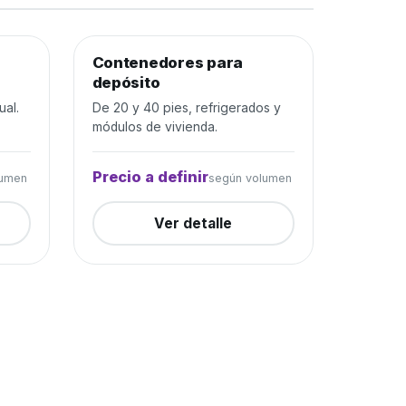
rada
Contenedores para
Depósito y construcción
Cerrada
depósito
ual.
De 20 y 40 pies, refrigerados y
módulos de vivienda.
Precio a definir
lumen
según volumen
Ver detalle