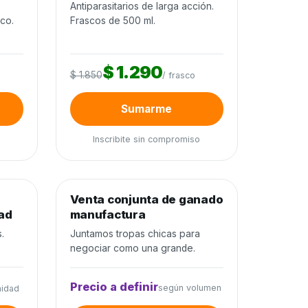
o
Antiparasitarios de larga acción.
ico.
Frascos de 500 ml.
$ 1.290
$ 1.850
/ frasco
Sumarme
Inscribite sin compromiso
0
de 300 cabezas
0%
−22%
Venta conjunta de ganado
Venta conjunta
dad
manufactura
.
Juntamos tropas chicas para
negociar como una grande.
Precio a definir
según volumen
nidad