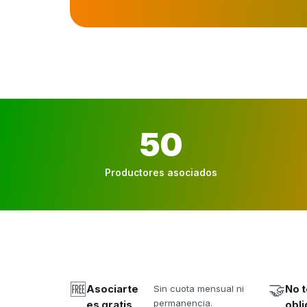
50
Productores asociados
🆓
🤝
Asociarte
Sin cuota mensual ni
No t
permanencia.
es gratis
obli