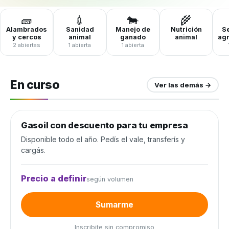
🧱
💉
🐄
🌾
Alambrados
Sanidad
Manejo de
Nutrición
Se
y cercos
animal
ganado
animal
ag
2 abiertas
1 abierta
1 abierta
En curso
Ver las demás →
Gasoil con descuento para tu empresa
Combustible y lubricantes
Disponible todo el año. Pedís el vale, transferís y
cargás.
Precio a definir
según volumen
Sumarme
Inscribite sin compromiso