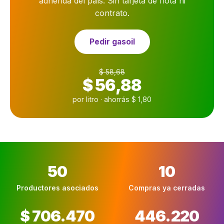
adherida del país. Sin tarjeta de flota ni
contrato.
Pedir gasoil
$ 58,68
$ 56,88
por litro · ahorrás $ 1,80
50
10
Productores asociados
Compras ya cerradas
$ 706.470
446.220