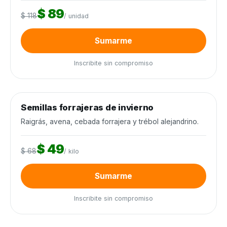
$ 89
$ 118
/ unidad
Sumarme
Inscribite sin compromiso
0
de 12.000 kilos
0%
Semillas forrajeras de invierno
Semillas y agroquímicos
−28%
Cierra en 5d
Raigrás, avena, cebada forrajera y trébol alejandrino.
$ 49
$ 68
/ kilo
Sumarme
Inscribite sin compromiso