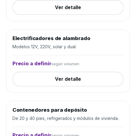
Ver detalle
Electrificadores de alambrado
Alambrados y cercos
Cerrada
Modelos 12V, 220V, solar y dual.
Precio a definir
según volumen
Ver detalle
Contenedores para depósito
Depósito y construcción
Cerrada
De 20 y 40 pies, refrigerados y módulos de vivienda.
Precio a definir
según volumen