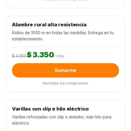
0
de 250 rollos
0%
Alambre rural alta resistencia
Alambrados y cercos
−20%
Cierra en 10d
Rollos de 1000 m en todas las medidas. Entrega en tu
establecimiento.
$ 3.350
$ 4.200
/ rollo
Sumarme
Inscribite sin compromiso
0
de 3.000 unidades
0%
Varillas con clip e hilo eléctrico
Alambrados y cercos
−25%
Cierra en 10d
Varillas reforzadas con clip o aislador, más hilo para
eléctrico.