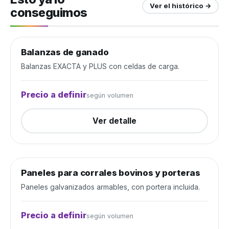
Ver el histórico →
conseguimos
Balanzas de ganado
Manejo de ganado
Cerrada
Balanzas EXACTA y PLUS con celdas de carga.
Precio a definir
según volumen
Ver detalle
Paneles para corrales bovinos y porteras
Manejo de ganado
Cerrada
Paneles galvanizados armables, con portera incluida.
Precio a definir
según volumen