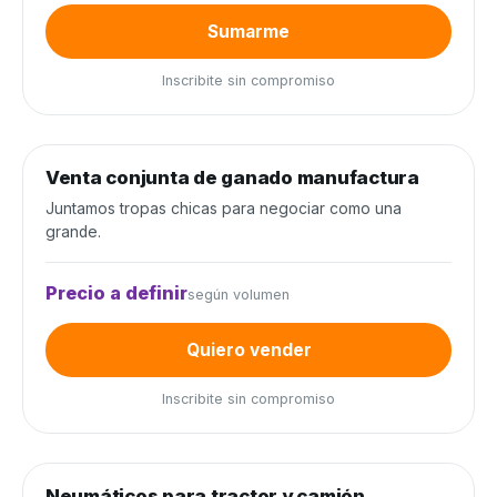
Sumarme
Inscribite sin compromiso
0
de 300 cabezas
0%
Venta conjunta de ganado manufactura
Venta conjunta
Juntamos tropas chicas para negociar como una
grande.
Precio a definir
según volumen
Quiero vender
Inscribite sin compromiso
0
de 80 unidades
0%
Neumáticos para tractor y camión
Neumáticos y baterías
−20%