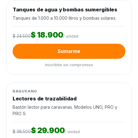
0
de 120 unidades
0%
Tanques de agua y bombas sumergibles
Agua y riego
−23%
Cierra en 8d
Tanques de 1.000 a 10.000 litros y bombas solares.
$ 18.900
$ 24.500
/ unidad
Sumarme
Inscribite sin compromiso
0
de 60 unidades
0%
Manejo de ganado
−22%
BAQUEANO
Lectores de trazabilidad
Cierra en 10d
Bastón lector para caravanas. Modelos UNO, PRO y
PRO S.
$ 29.900
$ 38.500
/ unidad