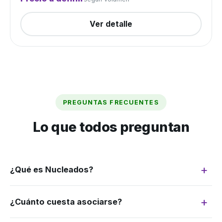
Ver detalle
PREGUNTAS FRECUENTES
Lo que todos preguntan
¿Qué es Nucleados?
Somos un grupo de compra: juntamos la
¿Cuánto cuesta asociarse?
demanda de muchos productores para
negociar como si fuéramos uno solo. Más