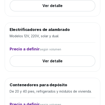
Ver detalle
Electrificadores de alambrado
Alambrados y cercos
Cerrada
Modelos 12V, 220V, solar y dual.
Precio a definir
según volumen
Ver detalle
Contenedores para depósito
Depósito y construcción
Cerrada
De 20 y 40 pies, refrigerados y módulos de vivienda.
Precio a definir
según volumen