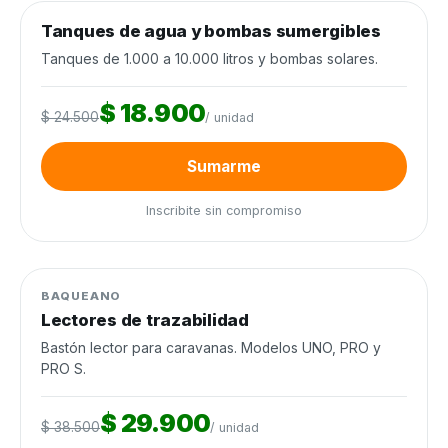
0
de 120 unidades
0%
Tanques de agua y bombas sumergibles
Agua y riego
−23%
Cierra en 9d
Tanques de 1.000 a 10.000 litros y bombas solares.
$ 18.900
$ 24.500
/ unidad
Sumarme
Inscribite sin compromiso
0
de 60 unidades
0%
Manejo de ganado
−22%
BAQUEANO
Lectores de trazabilidad
Bastón lector para caravanas. Modelos UNO, PRO y
PRO S.
$ 29.900
$ 38.500
/ unidad