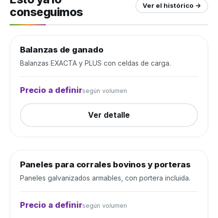
Ver el histórico →
conseguimos
Balanzas de ganado
Manejo de ganado
Cerrada
Balanzas EXACTA y PLUS con celdas de carga.
Precio a definir
según volumen
Ver detalle
Paneles para corrales bovinos y porteras
Manejo de ganado
Cerrada
Paneles galvanizados armables, con portera incluida.
Precio a definir
según volumen