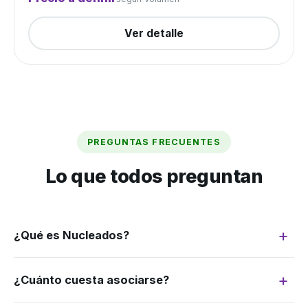
Ver detalle
PREGUNTAS FRECUENTES
Lo que todos preguntan
¿Qué es Nucleados?
Somos un grupo de compra: juntamos la
¿Cuánto cuesta asociarse?
demanda de muchos productores para
negociar como si fuéramos uno solo. Más