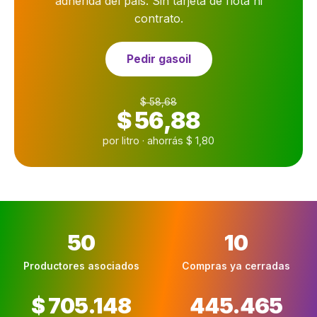
adherida del país. Sin tarjeta de flota ni
contrato.
Pedir gasoil
$ 58,68
$ 56,88
por litro · ahorrás $ 1,80
50
10
Productores asociados
Compras ya cerradas
$ 705.148
445.465