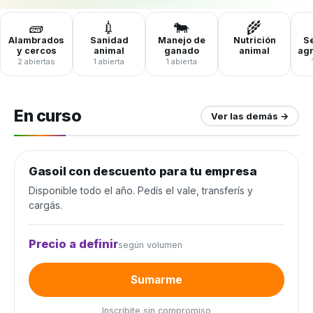
🧱
💉
🐄
🌾
Alambrados
Sanidad
Manejo de
Nutrición
Se
y cercos
animal
ganado
animal
ag
2 abiertas
1 abierta
1 abierta
En curso
Ver las demás →
Gasoil con descuento para tu empresa
Combustible y lubricantes
Disponible todo el año. Pedís el vale, transferís y
cargás.
Precio a definir
según volumen
Sumarme
Inscribite sin compromiso