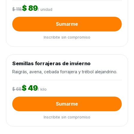
$ 89
$ 118
/ unidad
Sumarme
Inscribite sin compromiso
0
de 12.000 kilos
0%
Semillas forrajeras de invierno
Semillas y agroquímicos
−28%
Cierra en 6d
Raigrás, avena, cebada forrajera y trébol alejandrino.
$ 49
$ 68
/ kilo
Sumarme
Inscribite sin compromiso