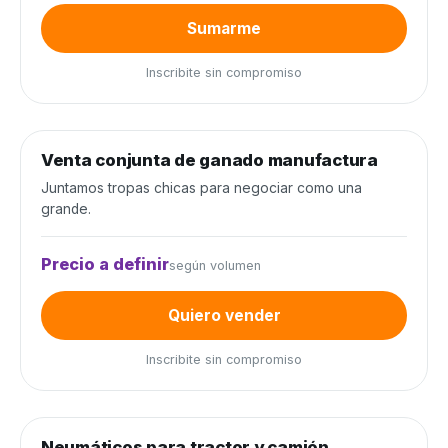
Sumarme
Inscribite sin compromiso
0
de 300 cabezas
0%
Venta conjunta de ganado manufactura
Venta conjunta
Juntamos tropas chicas para negociar como una
grande.
Precio a definir
según volumen
Quiero vender
Inscribite sin compromiso
0
de 80 unidades
0%
Neumáticos para tractor y camión
Neumáticos y baterías
−20%