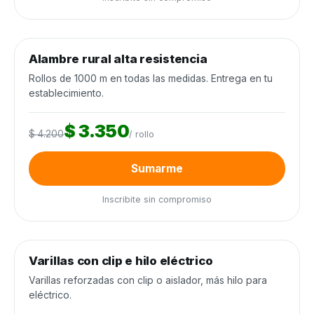
0
de 250 rollos
0%
Alambre rural alta resistencia
Alambrados y cercos
−20%
Rollos de 1000 m en todas las medidas. Entrega en tu
establecimiento.
$ 3.350
$ 4.200
/ rollo
Sumarme
Inscribite sin compromiso
0
de 3.000 unidades
0%
Varillas con clip e hilo eléctrico
Alambrados y cercos
−25%
Varillas reforzadas con clip o aislador, más hilo para
eléctrico.