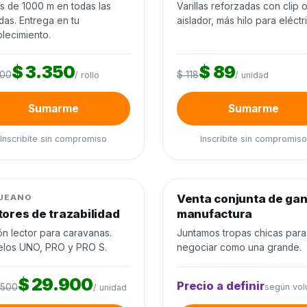
os de 1000 m en todas las
Varillas reforzadas con clip 
das. Entrega en tu
aislador, más hilo para eléctr
lecimiento.
$ 3.350
$ 89
200
$ 118
/ rollo
/ unidad
Sumarme
Sumarme
Inscribite sin compromiso
Inscribite sin compromiso
0
de 60 unidades
0%
0
de 300 cabezas
0%
jo de ganado
−22%
Venta conjunta de ga
Venta conjunta
UEANO
tores de trazabilidad
manufactura
ón lector para caravanas.
Juntamos tropas chicas para
los UNO, PRO y PRO S.
negociar como una grande.
$ 29.900
Precio a definir
.500
según vo
/ unidad