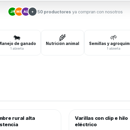
50 productores
ya compran con nosotros
JP
MR
AL
+
🐄
🌾
🌱
Manejo de ganado
Nutrición animal
Semillas y agroquím
1 abierta
1 abierta
0
de 250 rollos
0%
0
de 3.000 unidades
0%
mbre rural alta
brados y cercos
−20%
Varillas con clip e hilo
Alambrados y cercos
istencia
eléctrico