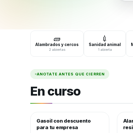
🧱
💉
Alambrados y cercos
Sanidad animal
2 abiertas
1 abierta
ANOTATE ANTES QUE CIERREN
En curso
Gasoil con descuento
Combustible y lubricantes
Ala
Alam
para tu empresa
res