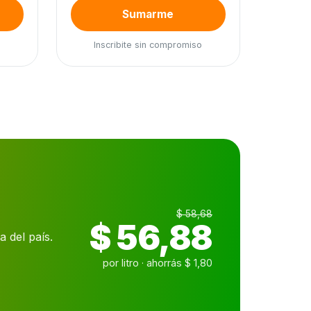
Sumarme
Inscribite sin compromiso
$ 58,68
$ 56,88
 del país.
por litro · ahorrás $ 1,80