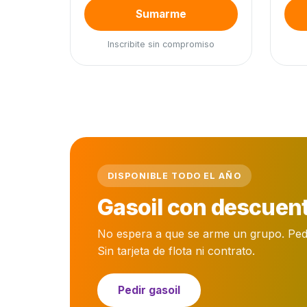
Sumarme
Inscribite sin compromiso
DISPONIBLE TODO EL AÑO
Gasoil con descuent
No espera a que se arme un grupo. Pedís 
Sin tarjeta de flota ni contrato.
Pedir gasoil