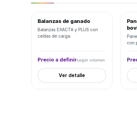
Balanzas de ganado
Manejo de ganado
Cerrada
Pan
Mane
bov
Balanzas EXACTA y PLUS con
celdas de carga.
Pane
con p
Precio a definir
Prec
según volumen
Ver detalle