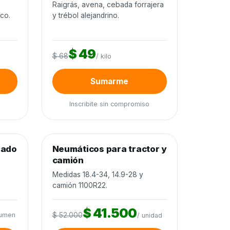
o
Raigrás, avena, cebada forrajera
ico.
y trébol alejandrino.
$ 49
$ 68
/ kilo
Sumarme
Inscribite sin compromiso
0
de 80 unidades
0%
nado
Neumáticos para tractor y
Neumáticos y baterías
−20%
camión
Medidas 18.4-34, 14.9-28 y
camión 1100R22.
$ 41.500
lumen
$ 52.000
/ unidad