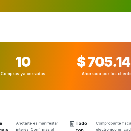
10
$ 705.1
Compras ya cerradas
Ahorrado por los client
🧾
e
Anotarte es manifestar
Todo
Comprobante fisca
interés. Confirmás al
electrónico en ca
ga a
con