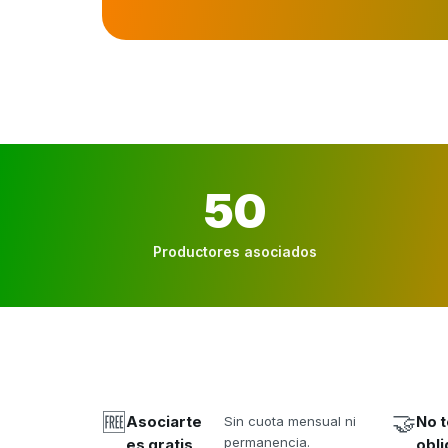
50
Productores asociados
🆓
🤝
Asociarte
Sin cuota mensual ni
No t
permanencia.
es gratis
obli