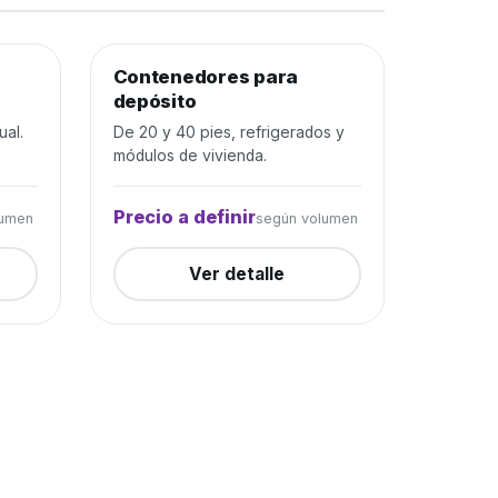
rada
Contenedores para
Depósito y construcción
Cerrada
depósito
ual.
De 20 y 40 pies, refrigerados y
módulos de vivienda.
Precio a definir
lumen
según volumen
Ver detalle