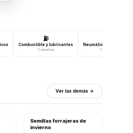
⛽
🛞
icos
Combustible y lubricantes
Neumáticos y baterías
2 abiertas
1 abierta
Ver las demás →
0
de 12.000 kilos
0%
−25%
Semillas forrajeras de
Semillas y agroquímicos
−28%
invierno
Cierra en 6d