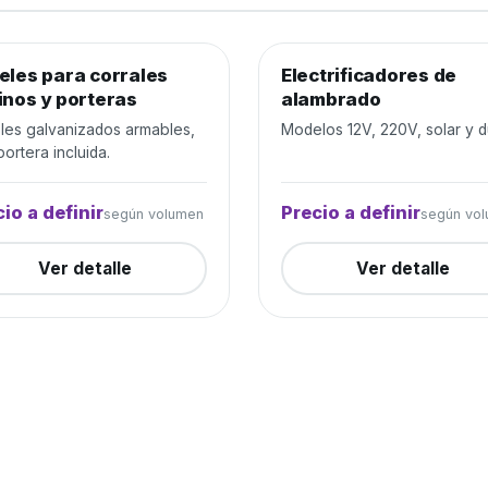
eles para corrales
jo de ganado
Cerrada
Electrificadores de
Alambrados y cercos
Cer
inos y porteras
alambrado
les galvanizados armables,
Modelos 12V, 220V, solar y d
ortera incluida.
io a definir
Precio a definir
según volumen
según vo
Ver detalle
Ver detalle