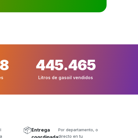
48
445.465
es
Litros de gasoil vendidos
📦
l
Entrega
Por departamento, o
da
directo en tu
coordinada