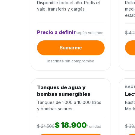
Disponible todo el año. Pedís el
Roll
vale, transferís y cargás.
medi
estab
Precio a definir
según volumen
$ 4.
Sumarme
Inscribite sin compromiso
0
de 120 unidades
0%
Tanques de agua y
Agua y riego
−23%
Mane
BAQ
bombas sumergibles
Lec
Cierra en 9d
Tanques de 1.000 a 10.000 litros
Bast
y bombas solares.
Mode
$ 18.900
$ 24.500
$ 38
/ unidad