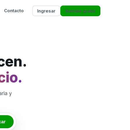
Contacto
Ingresar
Sumate gratis
icen.
cio.
ria y
car