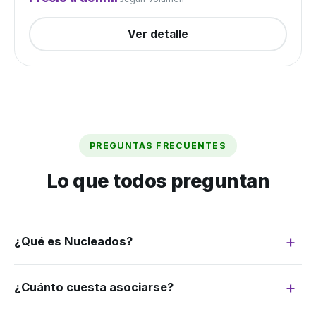
Ver detalle
PREGUNTAS FRECUENTES
Lo que todos preguntan
¿Qué es Nucleados?
Somos un grupo de compra: juntamos la
¿Cuánto cuesta asociarse?
demanda de muchos productores para
negociar como si fuéramos uno solo. Más