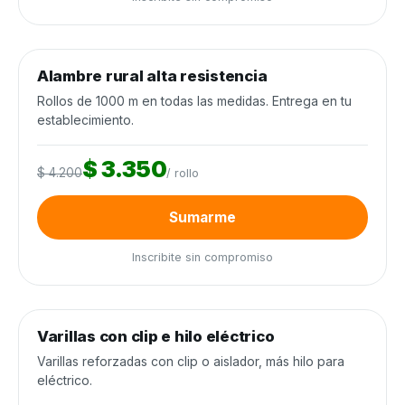
0
de 250 rollos
0%
Alambre rural alta resistencia
Alambrados y cercos
−20%
Rollos de 1000 m en todas las medidas. Entrega en tu
establecimiento.
$ 3.350
$ 4.200
/ rollo
Sumarme
Inscribite sin compromiso
0
de 3.000 unidades
0%
Varillas con clip e hilo eléctrico
Alambrados y cercos
−25%
Varillas reforzadas con clip o aislador, más hilo para
eléctrico.