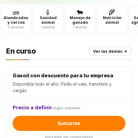
🧱
💉
🐄
🌾
Alambrados
Sanidad
Manejo de
Nutrición
Se
y cercos
animal
ganado
animal
ag
2 abiertas
1 abierta
1 abierta
En curso
Ver las demás →
Gasoil con descuento para tu empresa
Combustible y lubricantes
Disponible todo el año. Pedís el vale, transferís y
cargás.
Precio a definir
según volumen
Sumarme
Inscribite sin compromiso