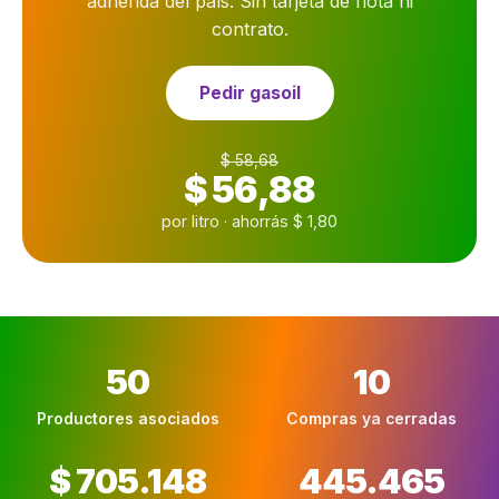
adherida del país. Sin tarjeta de flota ni
contrato.
Pedir gasoil
$ 58,68
$ 56,88
por litro · ahorrás $ 1,80
50
10
Productores asociados
Compras ya cerradas
$ 705.148
445.465