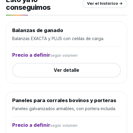
Ver el histórico →
conseguimos
Balanzas de ganado
Manejo de ganado
Cerrada
Balanzas EXACTA y PLUS con celdas de carga.
Precio a definir
según volumen
Ver detalle
Paneles para corrales bovinos y porteras
Manejo de ganado
Cerrada
Paneles galvanizados armables, con portera incluida.
Precio a definir
según volumen