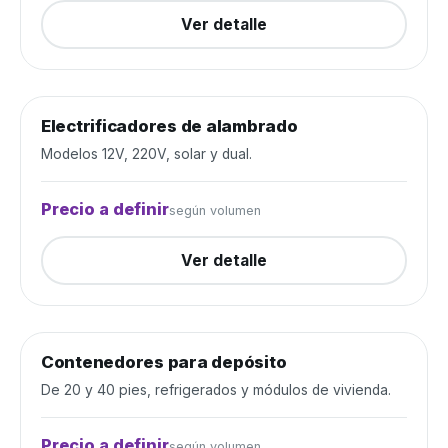
Ver detalle
Electrificadores de alambrado
Alambrados y cercos
Cerrada
Modelos 12V, 220V, solar y dual.
Precio a definir
según volumen
Ver detalle
Contenedores para depósito
Depósito y construcción
Cerrada
De 20 y 40 pies, refrigerados y módulos de vivienda.
Precio a definir
según volumen