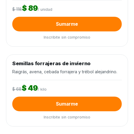
$ 89
$ 118
/ unidad
Sumarme
Inscribite sin compromiso
0
de 12.000 kilos
0%
Semillas forrajeras de invierno
Semillas y agroquímicos
−28%
Cierra en 6d
Raigrás, avena, cebada forrajera y trébol alejandrino.
$ 49
$ 68
/ kilo
Sumarme
Inscribite sin compromiso