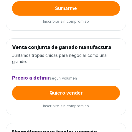
Sumarme
Inscribite sin compromiso
0
de 300 cabezas
0%
Venta conjunta de ganado manufactura
Venta conjunta
Juntamos tropas chicas para negociar como una
grande.
Precio a definir
según volumen
Quiero vender
Inscribite sin compromiso
0
de 80 unidades
0%
Neumáticos para tractor y camión
Neumáticos y baterías
−20%