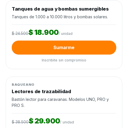
0
de 120 unidades
0%
Tanques de agua y bombas sumergibles
Agua y riego
−23%
Cierra en 9d
Tanques de 1.000 a 10.000 litros y bombas solares.
$ 18.900
$ 24.500
/ unidad
Sumarme
Inscribite sin compromiso
0
de 60 unidades
0%
Manejo de ganado
−22%
BAQUEANO
Lectores de trazabilidad
Bastón lector para caravanas. Modelos UNO, PRO y
PRO S.
$ 29.900
$ 38.500
/ unidad