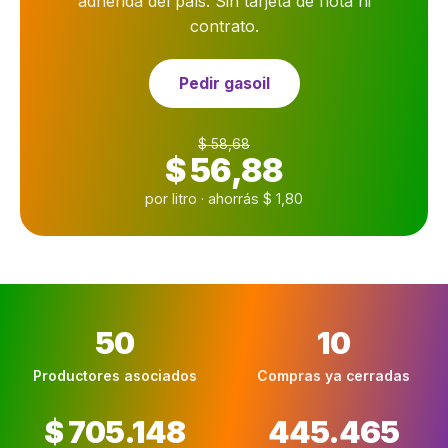
adherida del país. Sin tarjeta de flota ni
contrato.
Pedir gasoil
$ 58,68
$ 56,88
por litro · ahorrás $ 1,80
50
10
Productores asociados
Compras ya cerradas
$ 705.148
445.465