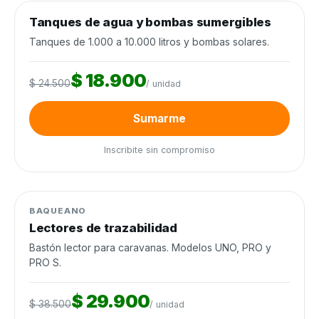
0
de 120 unidades
0%
Tanques de agua y bombas sumergibles
Agua y riego
−23%
Cierra en 9d
Tanques de 1.000 a 10.000 litros y bombas solares.
$ 18.900
$ 24.500
/ unidad
Sumarme
Inscribite sin compromiso
0
de 60 unidades
0%
Manejo de ganado
−22%
BAQUEANO
Lectores de trazabilidad
Bastón lector para caravanas. Modelos UNO, PRO y
PRO S.
$ 29.900
$ 38.500
/ unidad