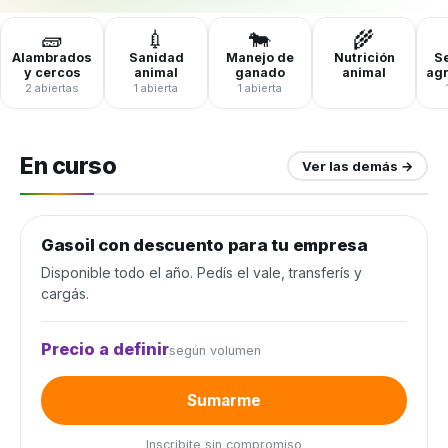
🧱
💉
🐄
🌾
Alambrados
Sanidad
Manejo de
Nutrición
Se
y cercos
animal
ganado
animal
ag
2 abiertas
1 abierta
1 abierta
En curso
Ver las demás →
Gasoil con descuento para tu empresa
Combustible y lubricantes
Disponible todo el año. Pedís el vale, transferís y
cargás.
Precio a definir
según volumen
Sumarme
Inscribite sin compromiso