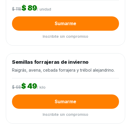
$ 89
$ 118
/ unidad
Sumarme
Inscribite sin compromiso
0
de 12.000 kilos
0%
Semillas forrajeras de invierno
Semillas y agroquímicos
−28%
Cierra en 6d
Raigrás, avena, cebada forrajera y trébol alejandrino.
$ 49
$ 68
/ kilo
Sumarme
Inscribite sin compromiso