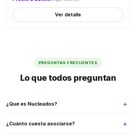
Ver detalle
PREGUNTAS FRECUENTES
Lo que todos preguntan
¿Qué es Nucleados?
Somos un grupo de compra: juntamos la
¿Cuánto cuesta asociarse?
demanda de muchos productores para
negociar como si fuéramos uno solo. Más