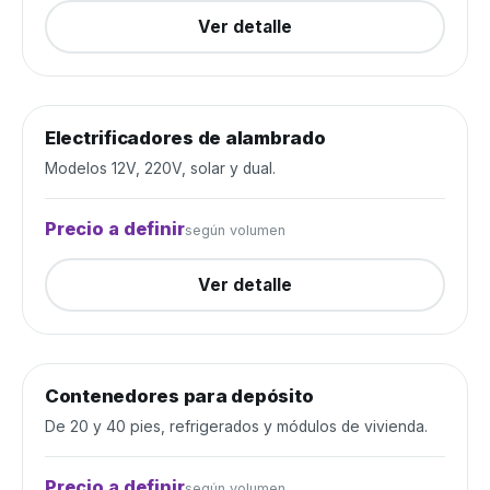
Ver detalle
Electrificadores de alambrado
Alambrados y cercos
Cerrada
Modelos 12V, 220V, solar y dual.
Precio a definir
según volumen
Ver detalle
Contenedores para depósito
Depósito y construcción
Cerrada
De 20 y 40 pies, refrigerados y módulos de vivienda.
Precio a definir
según volumen