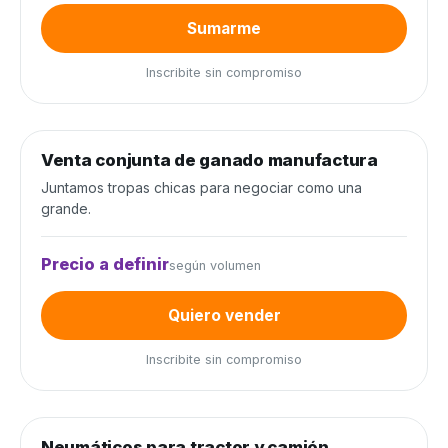
Sumarme
Inscribite sin compromiso
0
de 300 cabezas
0%
Venta conjunta de ganado manufactura
Venta conjunta
Juntamos tropas chicas para negociar como una
grande.
Precio a definir
según volumen
Quiero vender
Inscribite sin compromiso
0
de 80 unidades
0%
Neumáticos para tractor y camión
Neumáticos y baterías
−20%