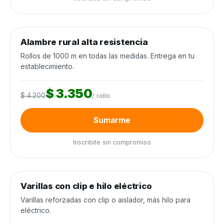
0
de 250 rollos
0%
Alambre rural alta resistencia
Alambrados y cercos
−20%
Rollos de 1000 m en todas las medidas. Entrega en tu
establecimiento.
$ 3.350
$ 4.200
/ rollo
Sumarme
Inscribite sin compromiso
0
de 3.000 unidades
0%
Varillas con clip e hilo eléctrico
Alambrados y cercos
−25%
Varillas reforzadas con clip o aislador, más hilo para
eléctrico.