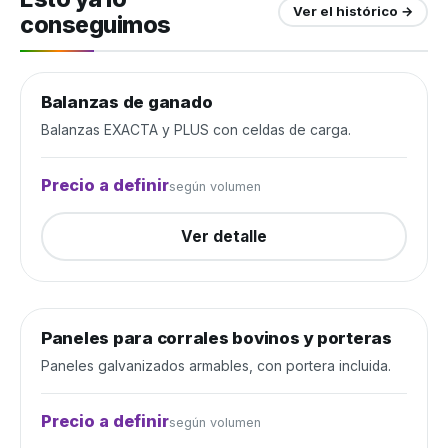
Ver el histórico →
conseguimos
Balanzas de ganado
Manejo de ganado
Cerrada
Balanzas EXACTA y PLUS con celdas de carga.
Precio a definir
según volumen
Ver detalle
Paneles para corrales bovinos y porteras
Manejo de ganado
Cerrada
Paneles galvanizados armables, con portera incluida.
Precio a definir
según volumen