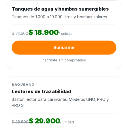
0
de 120 unidades
0%
Tanques de agua y bombas sumergibles
Agua y riego
−23%
Cierra en 10d
Tanques de 1.000 a 10.000 litros y bombas solares.
$ 18.900
$ 24.500
/ unidad
Sumarme
Inscribite sin compromiso
0
de 60 unidades
0%
Manejo de ganado
−22%
BAQUEANO
Lectores de trazabilidad
Bastón lector para caravanas. Modelos UNO, PRO y
PRO S.
$ 29.900
$ 38.500
/ unidad