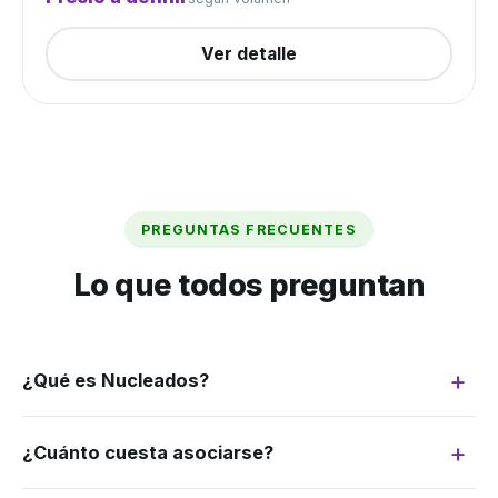
Ver detalle
PREGUNTAS FRECUENTES
Lo que todos preguntan
¿Qué es Nucleados?
Somos un grupo de compra: juntamos la
¿Cuánto cuesta asociarse?
demanda de muchos productores para
negociar como si fuéramos uno solo. Más