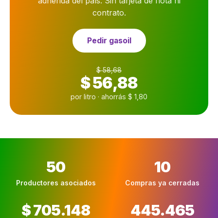
adherida del país. Sin tarjeta de flota ni
contrato.
Pedir gasoil
$ 58,68
$ 56,88
por litro · ahorrás $ 1,80
50
10
Productores asociados
Compras ya cerradas
$ 705.148
445.465