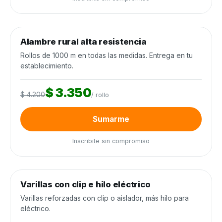
0
de 250 rollos
0%
Alambre rural alta resistencia
Alambrados y cercos
−20%
Rollos de 1000 m en todas las medidas. Entrega en tu
establecimiento.
$ 3.350
$ 4.200
/ rollo
Sumarme
Inscribite sin compromiso
0
de 3.000 unidades
0%
Varillas con clip e hilo eléctrico
Alambrados y cercos
−25%
Varillas reforzadas con clip o aislador, más hilo para
eléctrico.