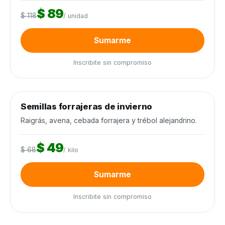
$ 89
$ 118
/ unidad
Sumarme
Inscribite sin compromiso
0
de 12.000 kilos
0%
Semillas forrajeras de invierno
Semillas y agroquímicos
−28%
Cierra en 7d
Raigrás, avena, cebada forrajera y trébol alejandrino.
$ 49
$ 68
/ kilo
Sumarme
Inscribite sin compromiso