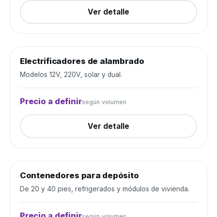
Ver detalle
Electrificadores de alambrado
Alambrados y cercos
Cerrada
Modelos 12V, 220V, solar y dual.
Precio a definir
según volumen
Ver detalle
Contenedores para depósito
Depósito y construcción
Cerrada
De 20 y 40 pies, refrigerados y módulos de vivienda.
Precio a definir
según volumen