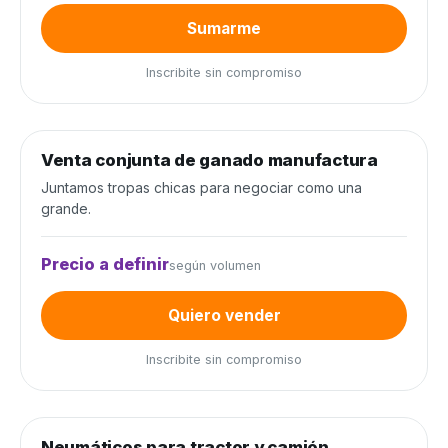
Sumarme
Inscribite sin compromiso
0
de 300 cabezas
0%
Venta conjunta de ganado manufactura
Venta conjunta
Juntamos tropas chicas para negociar como una
grande.
Precio a definir
según volumen
Quiero vender
Inscribite sin compromiso
0
de 80 unidades
0%
Neumáticos para tractor y camión
Neumáticos y baterías
−20%