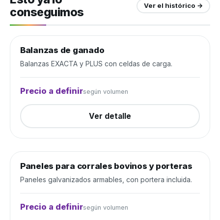
Ver el histórico →
conseguimos
Balanzas de ganado
Manejo de ganado
Cerrada
Balanzas EXACTA y PLUS con celdas de carga.
Precio a definir
según volumen
Ver detalle
Paneles para corrales bovinos y porteras
Manejo de ganado
Cerrada
Paneles galvanizados armables, con portera incluida.
Precio a definir
según volumen