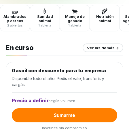
🧱
💉
🐄
🌾
Alambrados
Sanidad
Manejo de
Nutrición
Se
y cercos
animal
ganado
animal
ag
2 abiertas
1 abierta
1 abierta
En curso
Ver las demás →
Gasoil con descuento para tu empresa
Combustible y lubricantes
Disponible todo el año. Pedís el vale, transferís y
cargás.
Precio a definir
según volumen
Sumarme
Inscribite sin compromiso