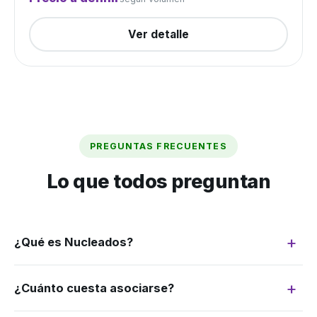
Ver detalle
PREGUNTAS FRECUENTES
Lo que todos preguntan
¿Qué es Nucleados?
Somos un grupo de compra: juntamos la
¿Cuánto cuesta asociarse?
demanda de muchos productores para
negociar como si fuéramos uno solo. Más