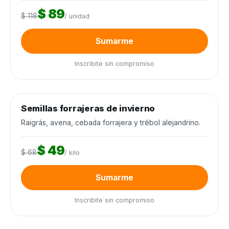
$ 89
$ 118
/ unidad
Sumarme
Inscribite sin compromiso
0
de 12.000 kilos
0%
Semillas forrajeras de invierno
Semillas y agroquímicos
−28%
Cierra en 7d
Raigrás, avena, cebada forrajera y trébol alejandrino.
$ 49
$ 68
/ kilo
Sumarme
Inscribite sin compromiso