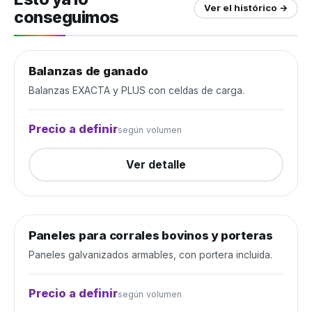
Ver el histórico →
conseguimos
Balanzas de ganado
Manejo de ganado
Cerrada
Balanzas EXACTA y PLUS con celdas de carga.
Precio a definir
según volumen
Ver detalle
Paneles para corrales bovinos y porteras
Manejo de ganado
Cerrada
Paneles galvanizados armables, con portera incluida.
Precio a definir
según volumen