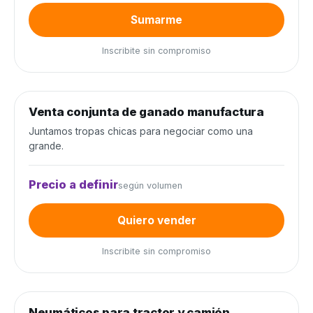
Sumarme
Inscribite sin compromiso
0
de 300 cabezas
0%
Venta conjunta de ganado manufactura
Venta conjunta
Juntamos tropas chicas para negociar como una
grande.
Precio a definir
según volumen
Quiero vender
Inscribite sin compromiso
0
de 80 unidades
0%
Neumáticos para tractor y camión
Neumáticos y baterías
−20%