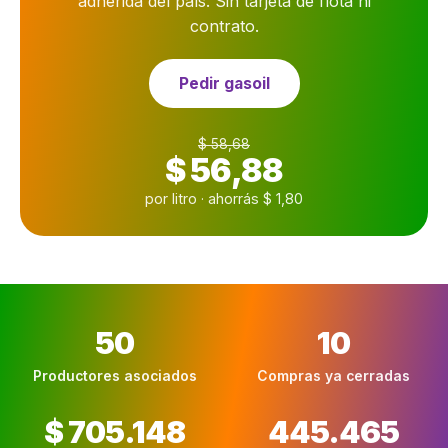
adherida del país. Sin tarjeta de flota ni
contrato.
Pedir gasoil
$ 58,68
$ 56,88
por litro · ahorrás $ 1,80
50
10
Productores asociados
Compras ya cerradas
$ 705.148
445.465