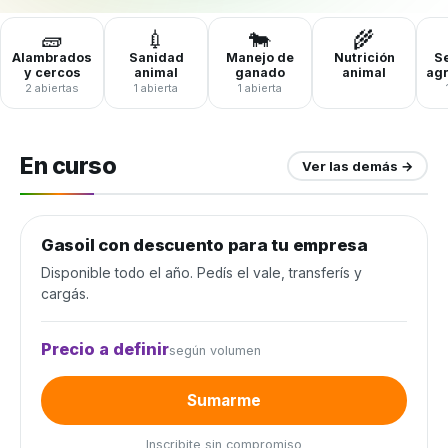
🧱
💉
🐄
🌾
Alambrados
Sanidad
Manejo de
Nutrición
Se
y cercos
animal
ganado
animal
ag
2 abiertas
1 abierta
1 abierta
En curso
Ver las demás →
Gasoil con descuento para tu empresa
Combustible y lubricantes
Disponible todo el año. Pedís el vale, transferís y
cargás.
Precio a definir
según volumen
Sumarme
Inscribite sin compromiso