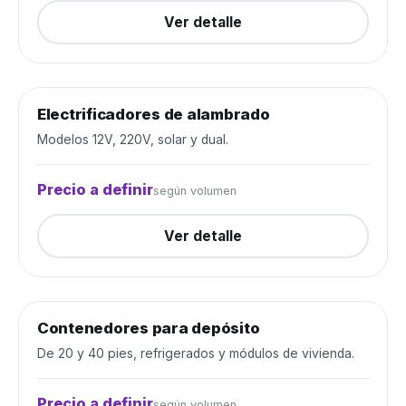
Ver detalle
Electrificadores de alambrado
Alambrados y cercos
Cerrada
Modelos 12V, 220V, solar y dual.
Precio a definir
según volumen
Ver detalle
Contenedores para depósito
Depósito y construcción
Cerrada
De 20 y 40 pies, refrigerados y módulos de vivienda.
Precio a definir
según volumen