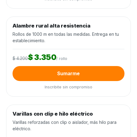
0
de 250 rollos
0%
Alambre rural alta resistencia
Alambrados y cercos
−20%
Rollos de 1000 m en todas las medidas. Entrega en tu
establecimiento.
$ 3.350
$ 4.200
/ rollo
Sumarme
Inscribite sin compromiso
0
de 3.000 unidades
0%
Varillas con clip e hilo eléctrico
Alambrados y cercos
−25%
Varillas reforzadas con clip o aislador, más hilo para
eléctrico.