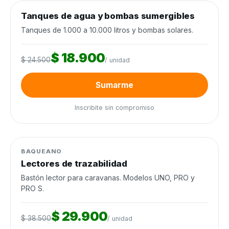
0
de 120 unidades
0%
Tanques de agua y bombas sumergibles
Agua y riego
−23%
Cierra en 10d
Tanques de 1.000 a 10.000 litros y bombas solares.
$ 18.900
$ 24.500
/ unidad
Sumarme
Inscribite sin compromiso
0
de 60 unidades
0%
Manejo de ganado
−22%
BAQUEANO
Lectores de trazabilidad
Bastón lector para caravanas. Modelos UNO, PRO y
PRO S.
$ 29.900
$ 38.500
/ unidad