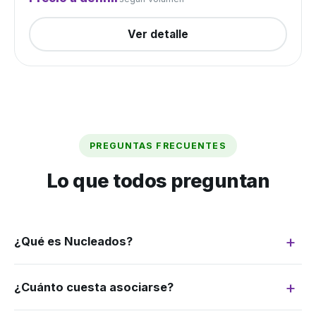
Ver detalle
PREGUNTAS FRECUENTES
Lo que todos preguntan
¿Qué es Nucleados?
Somos un grupo de compra: juntamos la
¿Cuánto cuesta asociarse?
demanda de muchos productores para
negociar como si fuéramos uno solo. Más