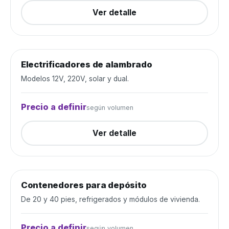
Ver detalle
Electrificadores de alambrado
Alambrados y cercos
Cerrada
Modelos 12V, 220V, solar y dual.
Precio a definir
según volumen
Ver detalle
Contenedores para depósito
Depósito y construcción
Cerrada
De 20 y 40 pies, refrigerados y módulos de vivienda.
Precio a definir
según volumen