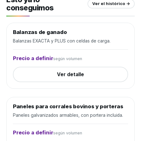
Ver el histórico →
conseguimos
Balanzas de ganado
Manejo de ganado
Cerrada
Balanzas EXACTA y PLUS con celdas de carga.
Precio a definir
según volumen
Ver detalle
Paneles para corrales bovinos y porteras
Manejo de ganado
Cerrada
Paneles galvanizados armables, con portera incluida.
Precio a definir
según volumen