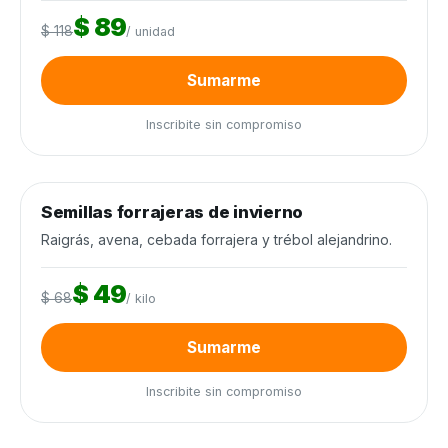
$ 89
$ 118
/ unidad
Sumarme
Inscribite sin compromiso
0
de 12.000 kilos
0%
Semillas forrajeras de invierno
Semillas y agroquímicos
−28%
Cierra en 6d
Raigrás, avena, cebada forrajera y trébol alejandrino.
$ 49
$ 68
/ kilo
Sumarme
Inscribite sin compromiso