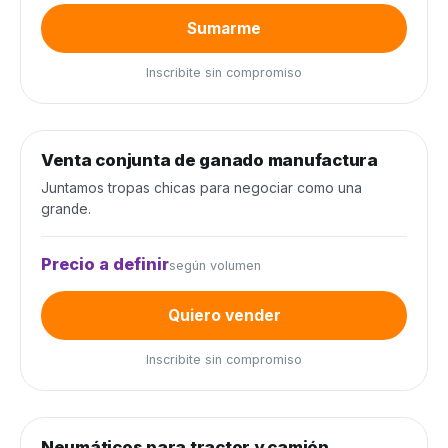
Sumarme
Inscribite sin compromiso
0
de 300 cabezas
0%
Venta conjunta de ganado manufactura
Venta conjunta
Juntamos tropas chicas para negociar como una
grande.
Precio a definir
según volumen
Quiero vender
Inscribite sin compromiso
0
de 80 unidades
0%
Neumáticos para tractor y camión
Neumáticos y baterías
−20%