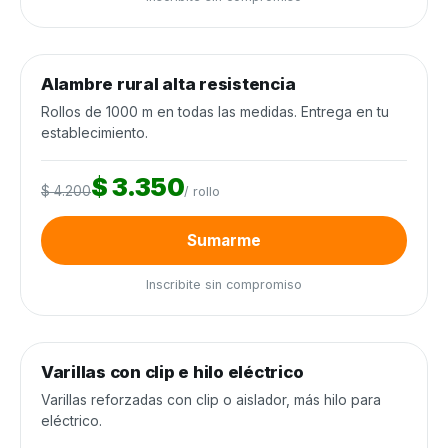
0
de 250 rollos
0%
Alambre rural alta resistencia
Alambrados y cercos
−20%
Rollos de 1000 m en todas las medidas. Entrega en tu
establecimiento.
$ 3.350
$ 4.200
/ rollo
Sumarme
Inscribite sin compromiso
0
de 3.000 unidades
0%
Varillas con clip e hilo eléctrico
Alambrados y cercos
−25%
Varillas reforzadas con clip o aislador, más hilo para
eléctrico.