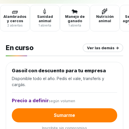
🧱
💉
🐄
🌾
Alambrados
Sanidad
Manejo de
Nutrición
Se
y cercos
animal
ganado
animal
ag
2 abiertas
1 abierta
1 abierta
En curso
Ver las demás →
Gasoil con descuento para tu empresa
Combustible y lubricantes
Disponible todo el año. Pedís el vale, transferís y
cargás.
Precio a definir
según volumen
Sumarme
Inscribite sin compromiso