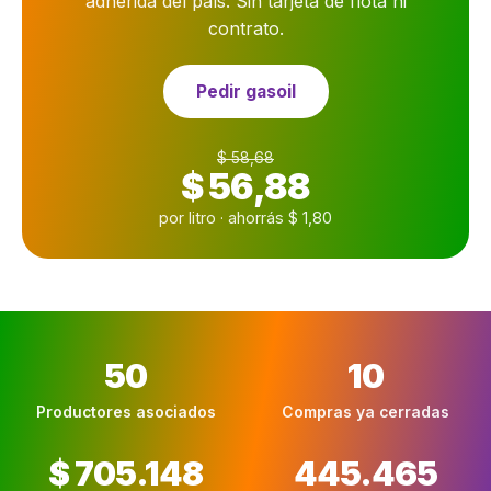
adherida del país. Sin tarjeta de flota ni
contrato.
Pedir gasoil
$ 58,68
$ 56,88
por litro · ahorrás $ 1,80
50
10
Productores asociados
Compras ya cerradas
$ 705.148
445.465