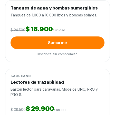
0
de 120 unidades
0%
Tanques de agua y bombas sumergibles
Agua y riego
−23%
Cierra en 9d
Tanques de 1.000 a 10.000 litros y bombas solares.
$ 18.900
$ 24.500
/ unidad
Sumarme
Inscribite sin compromiso
0
de 60 unidades
0%
Manejo de ganado
−22%
BAQUEANO
Lectores de trazabilidad
Bastón lector para caravanas. Modelos UNO, PRO y
PRO S.
$ 29.900
$ 38.500
/ unidad