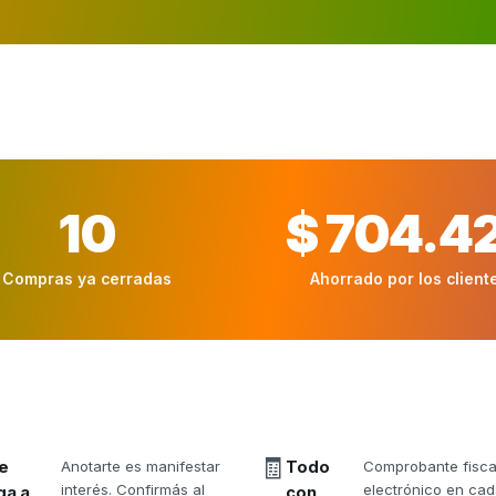
10
$ 704.4
Compras ya cerradas
Ahorrado por los client
🧾
e
Anotarte es manifestar
Todo
Comprobante fisca
interés. Confirmás al
electrónico en ca
ga a
con