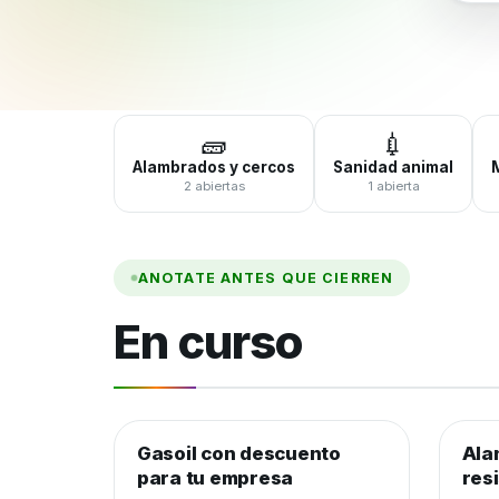
🧱
💉
Alambrados y cercos
Sanidad animal
2 abiertas
1 abierta
ANOTATE ANTES QUE CIERREN
En curso
Gasoil con descuento
Combustible y lubricantes
Ala
Alam
para tu empresa
res