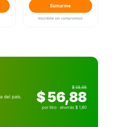
Sumarme
Inscribite sin compromiso
$ 58,68
$ 56,88
 del país.
por litro · ahorrás $ 1,80