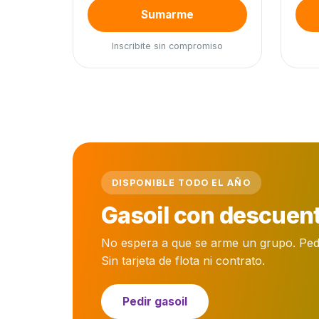
Sumarme
Inscribite sin compromiso
DISPONIBLE TODO EL AÑO
Gasoil con descuent
No espera a que se arme un grupo. Pedís 
Sin tarjeta de flota ni contrato.
Pedir gasoil