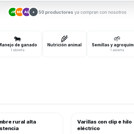
50 productores
ya compran con nosotros
JP
MR
AL
+
🐄
🌾
🌱
Manejo de ganado
Nutrición animal
Semillas y agroquím
1 abierta
1 abierta
0
de 250 rollos
0%
0
de 3.000 unidades
0%
mbre rural alta
brados y cercos
−20%
Varillas con clip e hilo
Alambrados y cercos
istencia
eléctrico