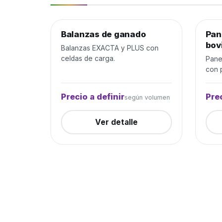
Balanzas de ganado
Manejo de ganado
Cerrada
Pan
Mane
bov
Balanzas EXACTA y PLUS con
celdas de carga.
Pane
con p
Precio a definir
Prec
según volumen
Ver detalle