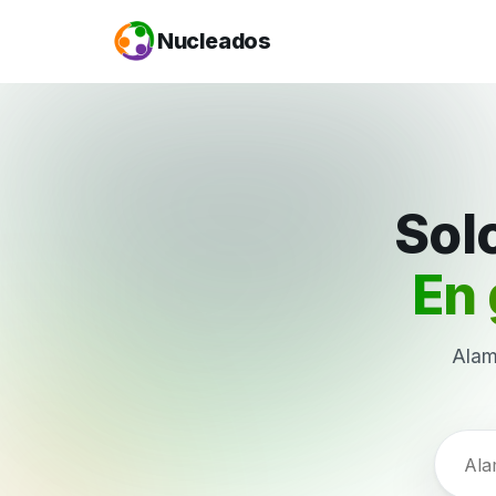
Nucleados
Solo
En 
Alam