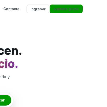
Contacto
Ingresar
Sumate gratis
icen.
cio.
ria y
car