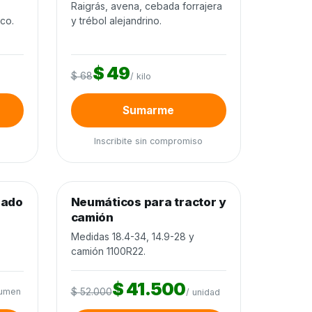
o
Raigrás, avena, cebada forrajera
ico.
y trébol alejandrino.
$ 49
$ 68
/ kilo
Sumarme
Inscribite sin compromiso
0
de 80 unidades
0%
nado
Neumáticos para tractor y
Neumáticos y baterías
−20%
camión
Medidas 18.4-34, 14.9-28 y
camión 1100R22.
$ 41.500
lumen
$ 52.000
/ unidad