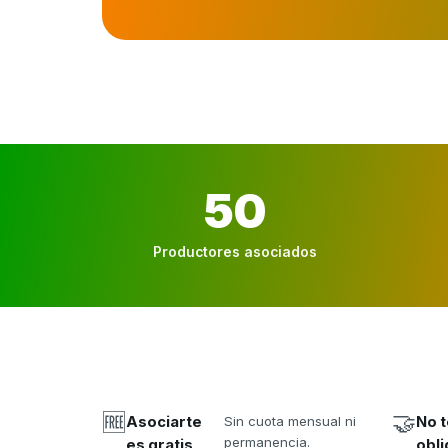
50
Productores asociados
🆓
🤝
Asociarte
Sin cuota mensual ni
No t
permanencia.
es gratis
obli