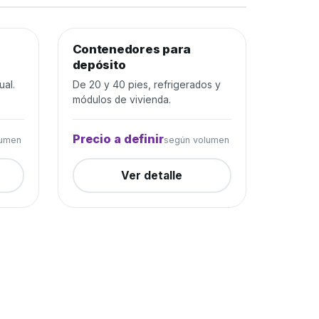
rada
Contenedores para
Depósito y construcción
Cerrada
depósito
ual.
De 20 y 40 pies, refrigerados y
módulos de vivienda.
Precio a definir
lumen
según volumen
Ver detalle