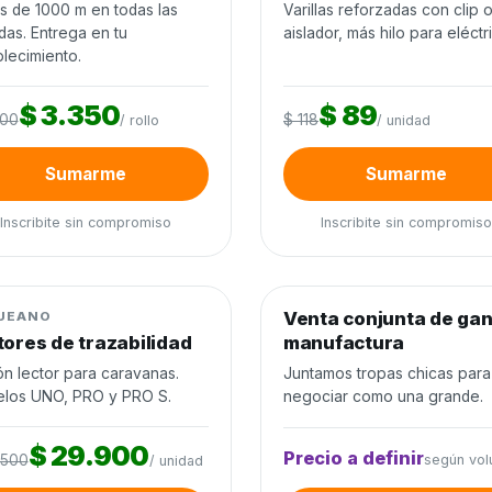
os de 1000 m en todas las
Varillas reforzadas con clip 
das. Entrega en tu
aislador, más hilo para eléctr
lecimiento.
$ 3.350
$ 89
200
$ 118
/ rollo
/ unidad
Sumarme
Sumarme
Inscribite sin compromiso
Inscribite sin compromiso
0
de 60 unidades
0%
0
de 300 cabezas
0%
jo de ganado
−22%
Venta conjunta de ga
Venta conjunta
UEANO
tores de trazabilidad
manufactura
ón lector para caravanas.
Juntamos tropas chicas para
los UNO, PRO y PRO S.
negociar como una grande.
$ 29.900
Precio a definir
.500
según vo
/ unidad