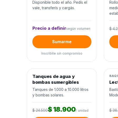
Disponible todo el año. Pedís el
Roll
vale, transferís y cargás.
medi
estab
Precio a definir
según volumen
$ 4.
Sumarme
Inscribite sin compromiso
0
de 120 unidades
0%
Tanques de agua y
Agua y riego
−23%
Mane
BAQ
bombas sumergibles
Lec
Cierra en 10d
Tanques de 1.000 a 10.000 litros
Bast
y bombas solares.
Mode
$ 18.900
$ 24.500
$ 38
/ unidad