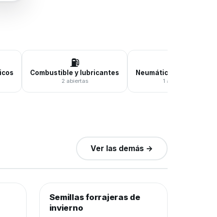
⛽
🛞
icos
Combustible y lubricantes
Neumáticos y baterías
2 abiertas
1 abierta
Ver las demás →
0
de 12.000 kilos
0%
−25%
Semillas forrajeras de
Semillas y agroquímicos
−28%
invierno
Cierra en 7d