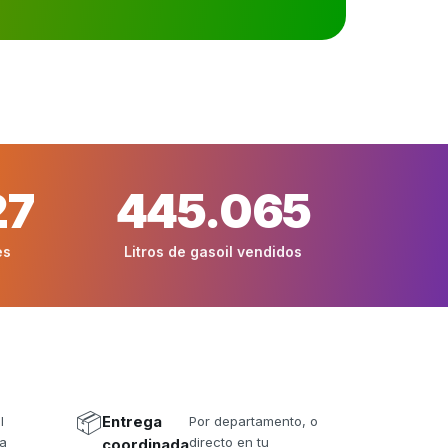
27
445.065
es
Litros de gasoil vendidos
📦
l
Entrega
Por departamento, o
da
directo en tu
coordinada