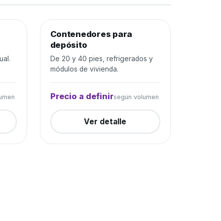
rada
Contenedores para
Depósito y construcción
Cerrada
depósito
ual.
De 20 y 40 pies, refrigerados y
módulos de vivienda.
Precio a definir
lumen
según volumen
Ver detalle