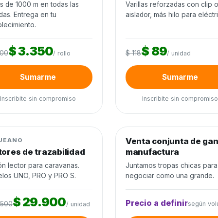
os de 1000 m en todas las
Varillas reforzadas con clip 
das. Entrega en tu
aislador, más hilo para eléctr
lecimiento.
$ 3.350
$ 89
200
$ 118
/ rollo
/ unidad
Sumarme
Sumarme
Inscribite sin compromiso
Inscribite sin compromiso
0
de 60 unidades
0%
0
de 300 cabezas
0%
jo de ganado
−22%
Venta conjunta de ga
Venta conjunta
UEANO
tores de trazabilidad
manufactura
ón lector para caravanas.
Juntamos tropas chicas para
los UNO, PRO y PRO S.
negociar como una grande.
$ 29.900
Precio a definir
.500
según vo
/ unidad