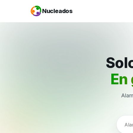
Nucleados
Solo
En 
Alam