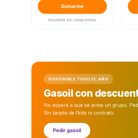
Sumarme
Inscribite sin compromiso
DISPONIBLE TODO EL AÑO
Gasoil con descuent
No espera a que se arme un grupo. Pedís 
Sin tarjeta de flota ni contrato.
Pedir gasoil