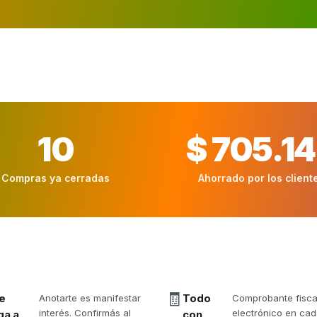
10
$ 705.1
Compras ya cerradas
Ahorrado por los client
🧾
e
Anotarte es manifestar
Todo
Comprobante fisca
interés. Confirmás al
electrónico en ca
ga a
con