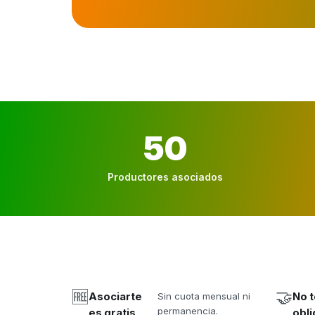
50
Productores asociados
🆓
🤝
Asociarte
Sin cuota mensual ni
No t
permanencia.
es gratis
obli