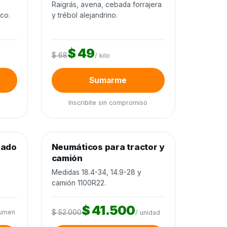
o
Raigrás, avena, cebada forrajera
ico.
y trébol alejandrino.
$ 49
$ 68
/ kilo
Sumarme
Inscribite sin compromiso
0
de 80 unidades
0%
nado
Neumáticos para tractor y
Neumáticos y baterías
−20%
camión
Medidas 18.4-34, 14.9-28 y
camión 1100R22.
$ 41.500
lumen
$ 52.000
/ unidad