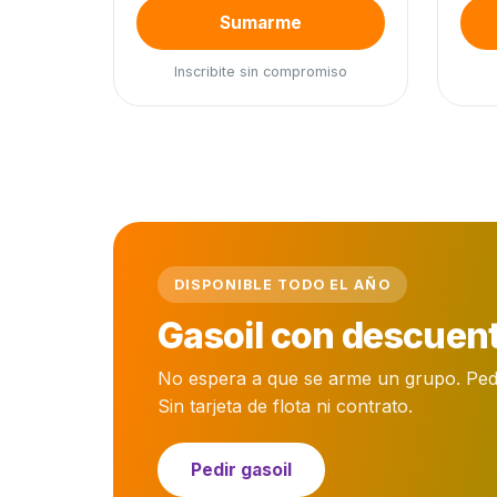
Sumarme
Inscribite sin compromiso
DISPONIBLE TODO EL AÑO
Gasoil con descuent
No espera a que se arme un grupo. Pedís 
Sin tarjeta de flota ni contrato.
Pedir gasoil