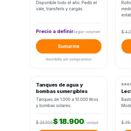
Disponible todo el año. Pedís el
Roll
vale, transferís y cargás.
medi
estab
Precio a definir
según volumen
$ 4.
Sumarme
Inscribite sin compromiso
0
de 120 unidades
0%
Tanques de agua y
Agua y riego
−23%
Mane
BAQ
bombas sumergibles
Lec
Cierra en 10d
Tanques de 1.000 a 10.000 litros
Bast
y bombas solares.
Mode
$ 18.900
$ 24.500
$ 38
/ unidad