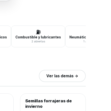
⛽
🛞
icos
Combustible y lubricantes
Neumáticos y baterías
2 abiertas
1 abierta
Ver las demás →
0
de 12.000 kilos
0%
−25%
Semillas forrajeras de
Semillas y agroquímicos
−28%
invierno
Cierra en 7d