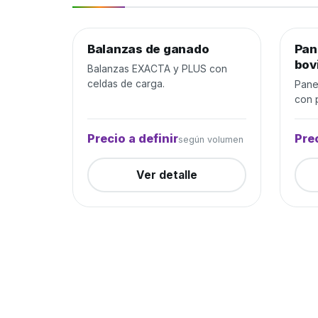
Balanzas de ganado
Manejo de ganado
Cerrada
Pan
Mane
bov
Balanzas EXACTA y PLUS con
celdas de carga.
Pane
con p
Precio a definir
Prec
según volumen
Ver detalle