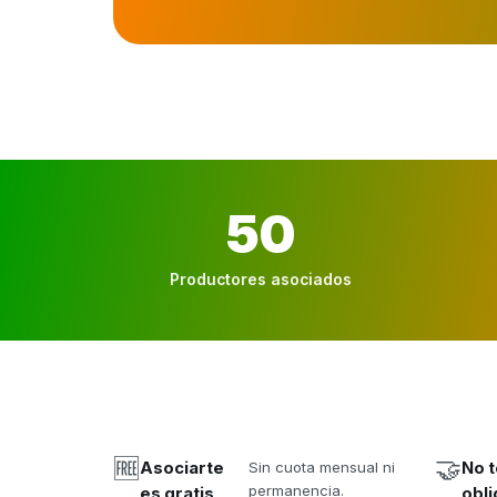
50
Productores asociados
🆓
🤝
Asociarte
Sin cuota mensual ni
No t
permanencia.
es gratis
obli