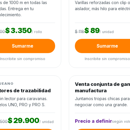
os de 1000 m en todas las
Varillas reforzadas con clip 
das. Entrega en tu
aislador, más hilo para eléctr
lecimiento.
$ 3.350
$ 89
200
$ 118
/ rollo
/ unidad
Sumarme
Sumarme
Inscribite sin compromiso
Inscribite sin compromiso
0
de 60 unidades
0%
0
de 300 cabezas
0%
jo de ganado
−22%
Venta conjunta de ga
Venta conjunta
UEANO
tores de trazabilidad
manufactura
ón lector para caravanas.
Juntamos tropas chicas para
los UNO, PRO y PRO S.
negociar como una grande.
$ 29.900
Precio a definir
.500
según vo
/ unidad