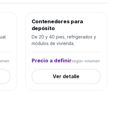
rada
Contenedores para
Depósito y construcción
Cerrada
depósito
ual.
De 20 y 40 pies, refrigerados y
módulos de vivienda.
Precio a definir
lumen
según volumen
Ver detalle