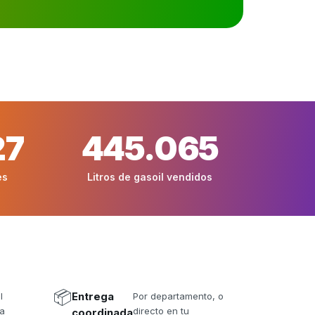
27
445.065
es
Litros de gasoil vendidos
📦
l
Entrega
Por departamento, o
da
directo en tu
coordinada