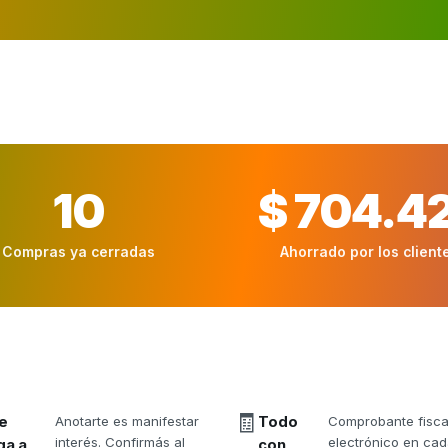
10
$ 704.4
Compras ya cerradas
Ahorrado por los client
🧾
e
Anotarte es manifestar
Todo
Comprobante fisca
interés. Confirmás al
electrónico en ca
ga a
con