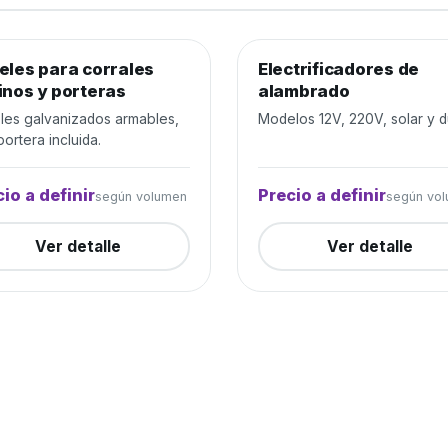
eles para corrales
jo de ganado
Cerrada
Electrificadores de
Alambrados y cercos
Cer
inos y porteras
alambrado
les galvanizados armables,
Modelos 12V, 220V, solar y d
ortera incluida.
io a definir
Precio a definir
según volumen
según vo
Ver detalle
Ver detalle