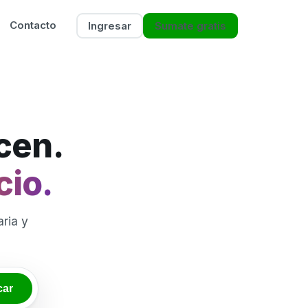
Contacto
Ingresar
Sumate gratis
icen.
cio.
ria y
car