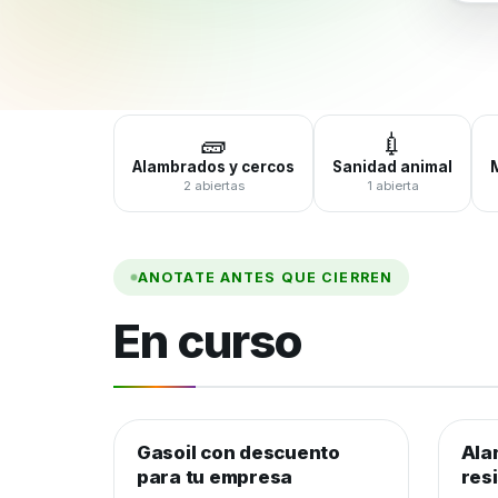
🧱
💉
Alambrados y cercos
Sanidad animal
2 abiertas
1 abierta
ANOTATE ANTES QUE CIERREN
En curso
Gasoil con descuento
Combustible y lubricantes
Ala
Alam
para tu empresa
res