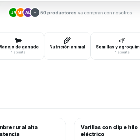
50 productores
ya compran con nosotros
JP
MR
AL
+
🐄
🌾
🌱
Manejo de ganado
Nutrición animal
Semillas y agroquím
1 abierta
1 abierta
0
de 250 rollos
0%
0
de 3.000 unidades
0%
mbre rural alta
brados y cercos
−20%
Varillas con clip e hilo
Alambrados y cercos
istencia
eléctrico