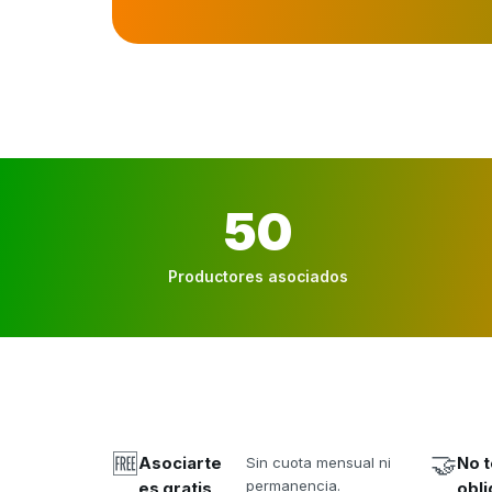
50
Productores asociados
🆓
🤝
Asociarte
Sin cuota mensual ni
No t
permanencia.
es gratis
obli