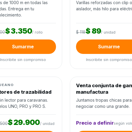
os de 1000 m en todas las
Varillas reforzadas con clip 
das. Entrega en tu
aislador, más hilo para eléctr
lecimiento.
$ 3.350
$ 89
200
$ 118
/ rollo
/ unidad
Sumarme
Sumarme
Inscribite sin compromiso
Inscribite sin compromiso
0
de 60 unidades
0%
0
de 300 cabezas
0%
jo de ganado
−22%
Venta conjunta de ga
Venta conjunta
UEANO
tores de trazabilidad
manufactura
ón lector para caravanas.
Juntamos tropas chicas para
los UNO, PRO y PRO S.
negociar como una grande.
$ 29.900
Precio a definir
.500
según vo
/ unidad