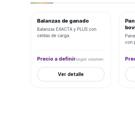
Balanzas de ganado
Manejo de ganado
Cerrada
Pan
Mane
bov
Balanzas EXACTA y PLUS con
celdas de carga.
Pane
con p
Precio a definir
Prec
según volumen
Ver detalle