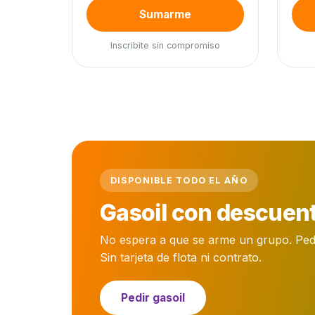
Sumarme
Inscribite sin compromiso
DISPONIBLE TODO EL AÑO
Gasoil con descuent
No espera a que se arme un grupo. Pedís 
Sin tarjeta de flota ni contrato.
Pedir gasoil