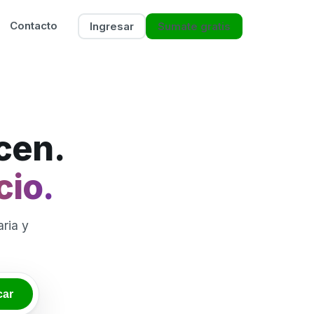
Contacto
Ingresar
Sumate gratis
icen.
cio.
ria y
car