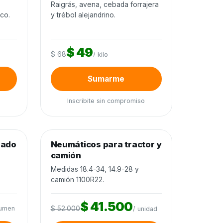
o
Raigrás, avena, cebada forrajera
ico.
y trébol alejandrino.
$ 49
$ 68
/ kilo
Sumarme
Inscribite sin compromiso
0
de 80 unidades
0%
nado
Neumáticos para tractor y
Neumáticos y baterías
−20%
camión
Medidas 18.4-34, 14.9-28 y
camión 1100R22.
$ 41.500
lumen
$ 52.000
/ unidad