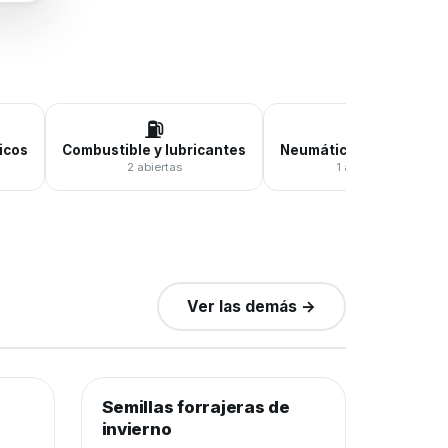
⛽
🛞
icos
Combustible y lubricantes
Neumáticos y baterías
2 abiertas
1 abierta
Ver las demás →
0
de 12.000 kilos
0%
−25%
Semillas forrajeras de
Semillas y agroquímicos
−28%
invierno
Cierra en 7d