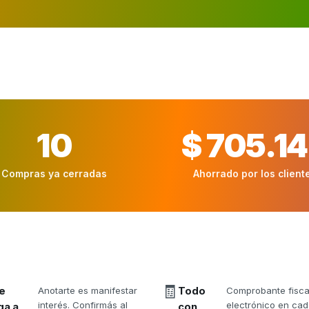
10
$ 705.1
Compras ya cerradas
Ahorrado por los client
🧾
e
Anotarte es manifestar
Todo
Comprobante fisca
interés. Confirmás al
electrónico en ca
ga a
con