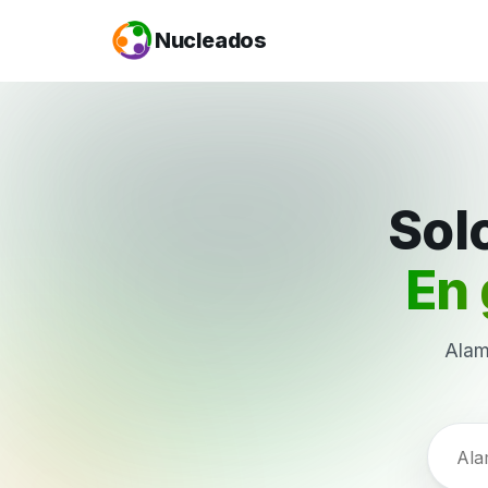
Nucleados
Solo
En 
Alam