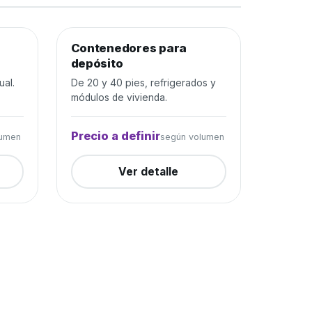
rada
Contenedores para
Depósito y construcción
Cerrada
depósito
ual.
De 20 y 40 pies, refrigerados y
módulos de vivienda.
Precio a definir
lumen
según volumen
Ver detalle