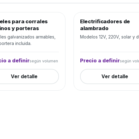
eles para corrales
jo de ganado
Cerrada
Electrificadores de
Alambrados y cercos
Cer
inos y porteras
alambrado
les galvanizados armables,
Modelos 12V, 220V, solar y d
ortera incluida.
io a definir
Precio a definir
según volumen
según vo
Ver detalle
Ver detalle