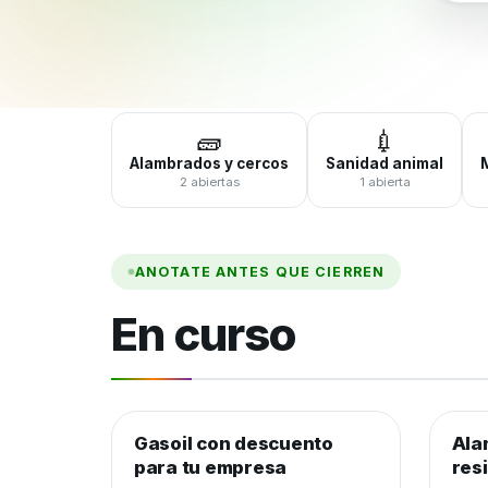
🧱
💉
Alambrados y cercos
Sanidad animal
2 abiertas
1 abierta
ANOTATE ANTES QUE CIERREN
En curso
Gasoil con descuento
Combustible y lubricantes
Ala
Alam
para tu empresa
res