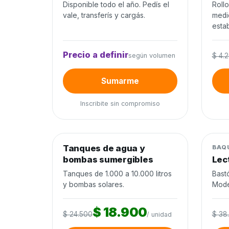
Disponible todo el año. Pedís el
Roll
vale, transferís y cargás.
medi
estab
Precio a definir
según volumen
$ 4.
Sumarme
Inscribite sin compromiso
0
de 120 unidades
0%
Tanques de agua y
Agua y riego
−23%
Mane
BAQ
bombas sumergibles
Lec
Cierra en 10d
Tanques de 1.000 a 10.000 litros
Bast
y bombas solares.
Mode
$ 18.900
$ 24.500
$ 38
/ unidad