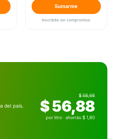
Sumarme
Inscribite sin compromiso
$ 58,68
$ 56,88
 del país.
por litro · ahorrás $ 1,80