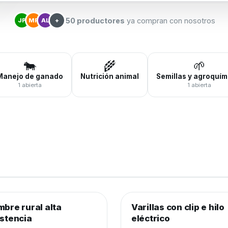
50 productores
ya compran con nosotros
JP
MR
AL
+
🐄
🌾
🌱
Manejo de ganado
Nutrición animal
Semillas y agroquím
1 abierta
1 abierta
0
de 250 rollos
0%
0
de 3.000 unidades
0%
mbre rural alta
brados y cercos
−20%
Varillas con clip e hilo
Alambrados y cercos
istencia
eléctrico