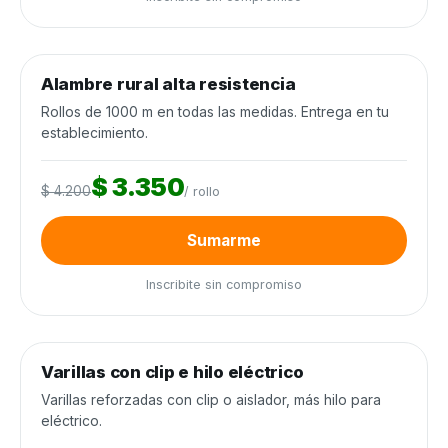
0
de 250 rollos
0%
Alambre rural alta resistencia
Alambrados y cercos
−20%
Rollos de 1000 m en todas las medidas. Entrega en tu
establecimiento.
$ 3.350
$ 4.200
/ rollo
Sumarme
Inscribite sin compromiso
0
de 3.000 unidades
0%
Varillas con clip e hilo eléctrico
Alambrados y cercos
−25%
Varillas reforzadas con clip o aislador, más hilo para
eléctrico.