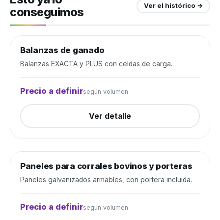
Ver el histórico →
conseguimos
Balanzas de ganado
Manejo de ganado
Cerrada
Balanzas EXACTA y PLUS con celdas de carga.
Precio a definir
según volumen
Ver detalle
Paneles para corrales bovinos y porteras
Manejo de ganado
Cerrada
Paneles galvanizados armables, con portera incluida.
Precio a definir
según volumen