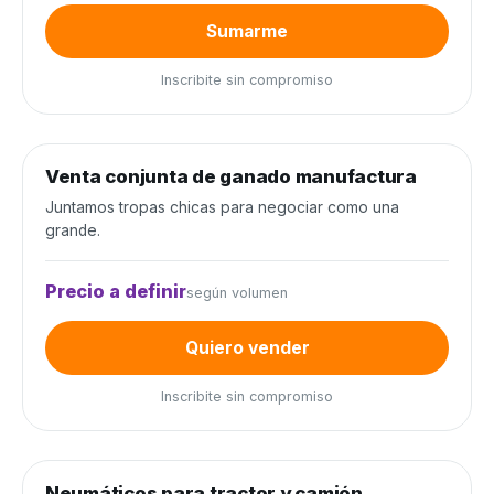
Sumarme
Inscribite sin compromiso
0
de 300 cabezas
0%
Venta conjunta de ganado manufactura
Venta conjunta
Juntamos tropas chicas para negociar como una
grande.
Precio a definir
según volumen
Quiero vender
Inscribite sin compromiso
0
de 80 unidades
0%
Neumáticos para tractor y camión
Neumáticos y baterías
−20%