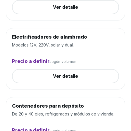
Ver detalle
Electrificadores de alambrado
Alambrados y cercos
Cerrada
Modelos 12V, 220V, solar y dual.
Precio a definir
según volumen
Ver detalle
Contenedores para depósito
Depósito y construcción
Cerrada
De 20 y 40 pies, refrigerados y módulos de vivienda.
Precio a definir
según volumen