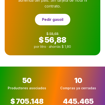
adherida del país. Sin tarjeta de flota ni
contrato.
Pedir gasoil
$ 58,68
$ 56,88
por litro · ahorrás $ 1,80
50
10
Productores asociados
Compras ya cerradas
$ 705.148
445.465