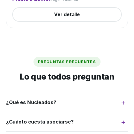
Ver detalle
PREGUNTAS FRECUENTES
Lo que todos preguntan
¿Qué es Nucleados?
Somos un grupo de compra: juntamos la
¿Cuánto cuesta asociarse?
demanda de muchos productores para
negociar como si fuéramos uno solo. Más