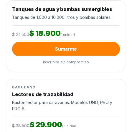
0
de 120 unidades
0%
Tanques de agua y bombas sumergibles
Agua y riego
−23%
Cierra en 9d
Tanques de 1.000 a 10.000 litros y bombas solares.
$ 18.900
$ 24.500
/ unidad
Sumarme
Inscribite sin compromiso
0
de 60 unidades
0%
Manejo de ganado
−22%
BAQUEANO
Lectores de trazabilidad
Bastón lector para caravanas. Modelos UNO, PRO y
PRO S.
$ 29.900
$ 38.500
/ unidad