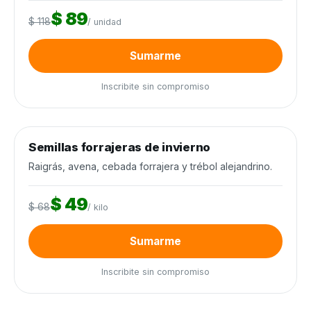
$ 89
$ 118
/ unidad
Sumarme
Inscribite sin compromiso
0
de 12.000 kilos
0%
Semillas forrajeras de invierno
Semillas y agroquímicos
−28%
Cierra en 6d
Raigrás, avena, cebada forrajera y trébol alejandrino.
$ 49
$ 68
/ kilo
Sumarme
Inscribite sin compromiso