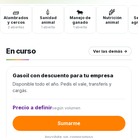
🧱
💉
🐄
🌾
Alambrados
Sanidad
Manejo de
Nutrición
Se
y cercos
animal
ganado
animal
ag
2 abiertas
1 abierta
1 abierta
En curso
Ver las demás →
Gasoil con descuento para tu empresa
Combustible y lubricantes
Disponible todo el año. Pedís el vale, transferís y
cargás.
Precio a definir
según volumen
Sumarme
Inscribite sin compromiso