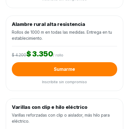
0
de 250 rollos
0%
Alambre rural alta resistencia
Alambrados y cercos
−20%
Rollos de 1000 m en todas las medidas. Entrega en tu
establecimiento.
$ 3.350
$ 4.200
/ rollo
Sumarme
Inscribite sin compromiso
0
de 3.000 unidades
0%
Varillas con clip e hilo eléctrico
Alambrados y cercos
−25%
Varillas reforzadas con clip o aislador, más hilo para
eléctrico.