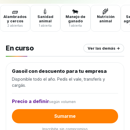
🧱
💉
🐄
🌾
Alambrados
Sanidad
Manejo de
Nutrición
Se
y cercos
animal
ganado
animal
ag
2 abiertas
1 abierta
1 abierta
En curso
Ver las demás →
Gasoil con descuento para tu empresa
Combustible y lubricantes
Disponible todo el año. Pedís el vale, transferís y
cargás.
Precio a definir
según volumen
Sumarme
Inscribite sin compromiso