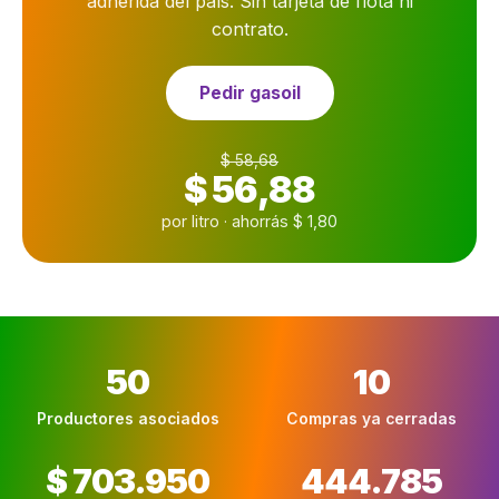
adherida del país. Sin tarjeta de flota ni
contrato.
Pedir gasoil
$ 58,68
$ 56,88
por litro · ahorrás $ 1,80
50
10
Productores asociados
Compras ya cerradas
$ 703.950
444.785