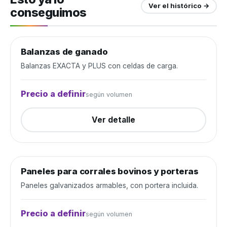
Ver el histórico →
conseguimos
Balanzas de ganado
Manejo de ganado
Cerrada
Balanzas EXACTA y PLUS con celdas de carga.
Precio a definir
según volumen
Ver detalle
Paneles para corrales bovinos y porteras
Manejo de ganado
Cerrada
Paneles galvanizados armables, con portera incluida.
Precio a definir
según volumen