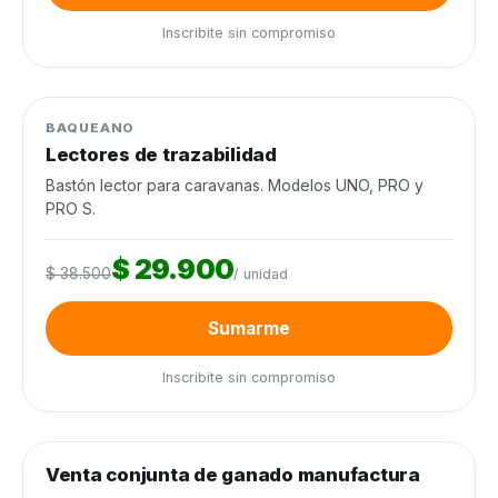
Inscribite sin compromiso
0
de 60 unidades
0%
Manejo de ganado
−22%
BAQUEANO
Lectores de trazabilidad
Bastón lector para caravanas. Modelos UNO, PRO y
PRO S.
$ 29.900
$ 38.500
/ unidad
Sumarme
Inscribite sin compromiso
0
de 300 cabezas
0%
Venta conjunta de ganado manufactura
Venta conjunta