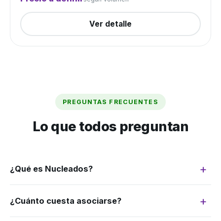
Ver detalle
PREGUNTAS FRECUENTES
Lo que todos preguntan
¿Qué es Nucleados?
Somos un grupo de compra: juntamos la
¿Cuánto cuesta asociarse?
demanda de muchos productores para
negociar como si fuéramos uno solo. Más