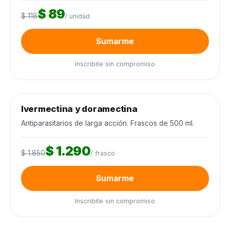
$ 89
$ 118
/ unidad
Sumarme
Inscribite sin compromiso
0
de 400 frascos
0%
Ivermectina y doramectina
Sanidad animal
−30%
Antiparasitarios de larga acción. Frascos de 500 ml.
$ 1.290
$ 1.850
/ frasco
Sumarme
Inscribite sin compromiso