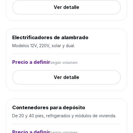
Ver detalle
Electrificadores de alambrado
Alambrados y cercos
Cerrada
Modelos 12V, 220V, solar y dual.
Precio a definir
según volumen
Ver detalle
Contenedores para depósito
Depósito y construcción
Cerrada
De 20 y 40 pies, refrigerados y módulos de vivienda.
Precio a definir
según volumen