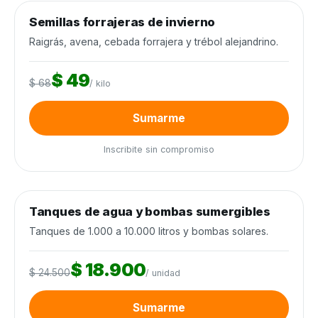
0
de 12.000 kilos
0%
Semillas forrajeras de invierno
Semillas y agroquímicos
−28%
Cierra en 9d
Raigrás, avena, cebada forrajera y trébol alejandrino.
$ 49
$ 68
/ kilo
Sumarme
Inscribite sin compromiso
0
de 120 unidades
0%
Tanques de agua y bombas sumergibles
Agua y riego
−23%
Tanques de 1.000 a 10.000 litros y bombas solares.
$ 18.900
$ 24.500
/ unidad
Sumarme