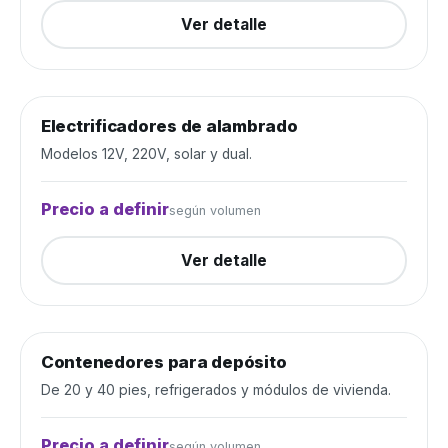
Ver detalle
Electrificadores de alambrado
Alambrados y cercos
Cerrada
Modelos 12V, 220V, solar y dual.
Precio a definir
según volumen
Ver detalle
Contenedores para depósito
Depósito y construcción
Cerrada
De 20 y 40 pies, refrigerados y módulos de vivienda.
Precio a definir
según volumen