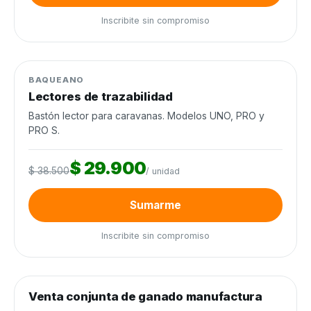
Inscribite sin compromiso
0
de 60 unidades
0%
Manejo de ganado
−22%
BAQUEANO
Lectores de trazabilidad
Bastón lector para caravanas. Modelos UNO, PRO y
PRO S.
$ 29.900
$ 38.500
/ unidad
Sumarme
Inscribite sin compromiso
0
de 300 cabezas
0%
Venta conjunta de ganado manufactura
Venta conjunta