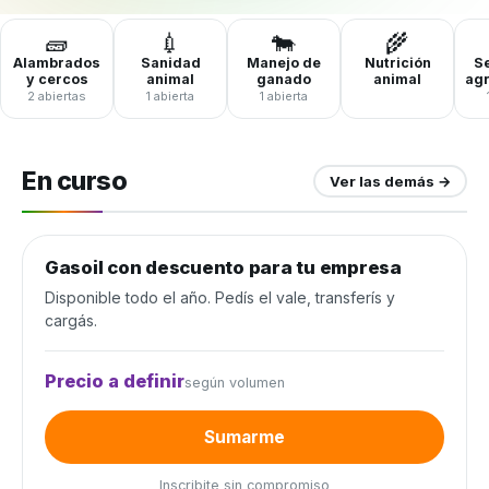
🧱
💉
🐄
🌾
Alambrados
Sanidad
Manejo de
Nutrición
Se
y cercos
animal
ganado
animal
ag
2 abiertas
1 abierta
1 abierta
En curso
Ver las demás →
Gasoil con descuento para tu empresa
Combustible y lubricantes
Disponible todo el año. Pedís el vale, transferís y
cargás.
Precio a definir
según volumen
Sumarme
Inscribite sin compromiso