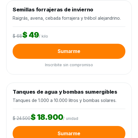
0
de 12.000 kilos
0%
Semillas forrajeras de invierno
Semillas y agroquímicos
−28%
Cierra en 9d
Raigrás, avena, cebada forrajera y trébol alejandrino.
$ 49
$ 68
/ kilo
Sumarme
Inscribite sin compromiso
0
de 120 unidades
0%
Tanques de agua y bombas sumergibles
Agua y riego
−23%
Tanques de 1.000 a 10.000 litros y bombas solares.
$ 18.900
$ 24.500
/ unidad
Sumarme