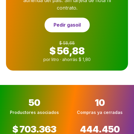
adherida del país. Sin tarjeta de flota ni
contrato.
Pedir gasoil
$ 58,68
$ 56,88
por litro · ahorrás $ 1,80
50
10
Productores asociados
Compras ya cerradas
$ 703.363
444.450