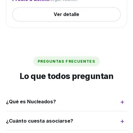
Ver detalle
PREGUNTAS FRECUENTES
Lo que todos preguntan
¿Qué es Nucleados?
Somos un grupo de compra: juntamos la
¿Cuánto cuesta asociarse?
demanda de muchos productores para
negociar como si fuéramos uno solo. Más