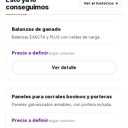
Ver el histórico →
conseguimos
Balanzas de ganado
Manejo de ganado
Cerrada
Balanzas EXACTA y PLUS con celdas de carga.
Precio a definir
según volumen
Ver detalle
Paneles para corrales bovinos y porteras
Manejo de ganado
Cerrada
Paneles galvanizados armables, con portera incluida.
Precio a definir
según volumen