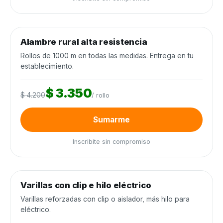
0
de 250 rollos
0%
Alambre rural alta resistencia
Alambrados y cercos
−20%
Rollos de 1000 m en todas las medidas. Entrega en tu
establecimiento.
$ 3.350
$ 4.200
/ rollo
Sumarme
Inscribite sin compromiso
0
de 3.000 unidades
0%
Varillas con clip e hilo eléctrico
Alambrados y cercos
−25%
Varillas reforzadas con clip o aislador, más hilo para
eléctrico.