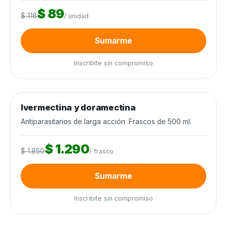
$ 89
$ 118
/ unidad
Sumarme
Inscribite sin compromiso
0
de 400 frascos
0%
Ivermectina y doramectina
Sanidad animal
−30%
Antiparasitarios de larga acción. Frascos de 500 ml.
$ 1.290
$ 1.850
/ frasco
Sumarme
Inscribite sin compromiso